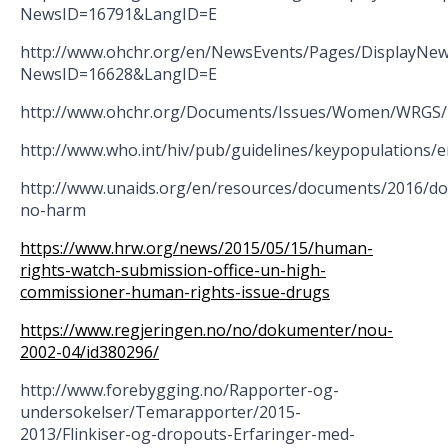
NewsID=16791&LangID=E
http://www.ohchr.org/en/NewsEvents/Pages/DisplayNew
NewsID=16628&LangID=E
http://www.ohchr.org/Documents/Issues/Women/WRGS/
http://www.who.int/hiv/pub/guidelines/keypopulations/e
http://www.unaids.org/en/resources/documents/2016/do
no-harm
https://www.hrw.org/news/2015/05/15/human-
rights-watch-submission-office-un-high-
commissioner-human-rights-issue-drugs
https://www.regjeringen.no/no/dokumenter/nou-
2002-04/id380296/
http://www.forebygging.no/Rapporter-og-
undersokelser/Temarapporter/2015-
2013/Flinkiser-og-dropouts-Erfaringer-med-