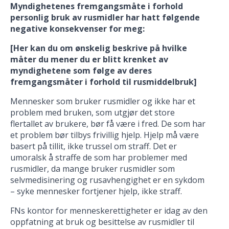
Myndighetenes fremgangsmåte i forhold
personlig bruk av rusmidler har hatt følgende
negative konsekvenser for meg:
[Her kan du om ønskelig beskrive på hvilke
måter du mener du er blitt krenket av
myndighetene som følge av deres
fremgangsmåter i forhold til rusmiddelbruk]
Mennesker som bruker rusmidler og ikke har et
problem med bruken, som utgjør det store
flertallet av brukere, bør få være i fred. De som har
et problem bør tilbys frivillig hjelp. Hjelp må være
basert på tillit, ikke trussel om straff. Det er
umoralsk å straffe de som har problemer med
rusmidler, da mange bruker rusmidler som
selvmedisinering og rusavhengighet er en sykdom
– syke mennesker fortjener hjelp, ikke straff.
FNs kontor for menneskerettigheter er idag av den
oppfatning at bruk og besittelse av rusmidler til