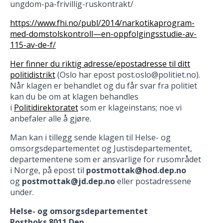
ungdom-pa-frivillig-ruskontrakt/
https://www.fhi.no/publ/2014/narkotikaprogram-
med-domstolskontroll—en-oppfolgingsstudie-av-
115-av-de-f/
Her finner du riktig adresse/epostadresse til ditt
politidistrikt
(Oslo har epost post.oslo@politiet.no).
Når klagen er behandlet og du får svar fra politiet
kan du be om at klagen behandles
i
Politidirektoratet
som er klageinstans; noe vi
anbefaler alle å gjøre.
Man kan i tillegg sende klagen til Helse- og
omsorgsdepartementet og Justisdepartementet,
departementene som er ansvarlige for rusområdet
i Norge, på epost til
postmottak@hod.dep.no
og
postmottak@jd.dep.no
eller postadressene
under.
Helse- og omsorgsdepartementet
Postboks 8011 Dep