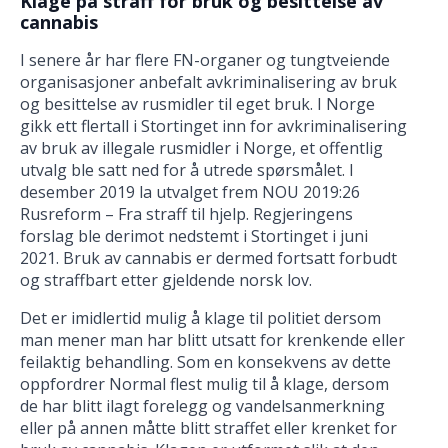
Klage på straff for bruk og besittelse av
cannabis
I senere år har flere FN-organer og tungtveiende
organisasjoner anbefalt avkriminalisering av bruk
og besittelse av rusmidler til eget bruk. I Norge
gikk ett flertall i Stortinget inn for avkriminalisering
av bruk av illegale rusmidler i Norge, et offentlig
utvalg ble satt ned for å utrede spørsmålet. I
desember 2019 la utvalget frem NOU 2019:26
Rusreform – Fra straff til hjelp. Regjeringens
forslag ble derimot nedstemt i Stortinget i juni
2021. Bruk av cannabis er dermed fortsatt forbudt
og straffbart etter gjeldende norsk lov.
Det er imidlertid mulig å klage til politiet dersom
man mener man har blitt utsatt for krenkende eller
feilaktig behandling. Som en konsekvens av dette
oppfordrer Normal flest mulig til å klage, dersom
de har blitt ilagt forelegg og vandelsanmerkning
eller på annen måtte blitt straffet eller krenket for