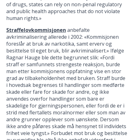
of drugs, states can rely on non-penal regulatory
and public health approaches that do not violate
human rights.»
Straffelovkommisjonen
anbefalte
avkriminalisering allerede i 2002: «Kommisjonen
foreslår at bruk av narkotika, samt erverv og
besittelse til eget bruk, blir avkriminalisert.» Ifølge
Ragnar Hauge ble dette begrunnet slik: «Fordi
straff er samfunnets strengeste reaksjon, burde
man etter kommisjonens oppfatning vise en stor
grad av tilbakeholdenhet med bruken. Straff burde
i hovedsak begrenses til handlinger som medførte
skade eller fare for skade for andre, og ikke
anvendes overfor handlinger som bare er
skadelige for gjerningspersonen, eller fordi de er i
strid med flertallets moralnormer eller som man av
andre grunner opplever som uønskete. Dersom
ikke andre påføres skade må hensynet til individets
frihet veie tyngst.» Forbudet mot bruk og besittelse
av rusmidler ble altså ikke anbefalt videreført i