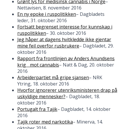
Grønt lys for medisinsk cannabis i Norge
–
Nettavisen, 8. november 2016
En ny epoke i ruspolitikken
– Dagbladets
leder, 31. oktober 2016
Fortsatt begrenset interesse for kunnskap i
ruspolitikken
– 30. oktober 2016
Jeg håper at dagens hvitkledde ikke gjentar
mine feil overfor rusbrukere
– Dagbladet, 29.
oktober 2016
Rapport fra frontlinjen av Anders Anundsens
krig mot cannabis
– Natt & Dag, 20. oktober
2016
Arbeiderpartiet må gripe sjansen
– NRK
Ytring, 18. oktober 2016
Hvorfor ignorerer utenriksministeren drap på
uskyldige mennesker?
– Dagbladet, 18.
oktober 2016
Portugalt fra Tajik
– Dagbladet, 14. oktober
2016
Tajik roter med narkotika
– Minerva, 14.
oktober 2016