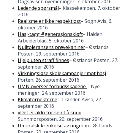
Dagsavisen nyemeninger, 7. oktober 2016
Ledende spørsmål
– Klassekampen, 7. oktober
2016
Realisme er ikke respektløst
– Sogn Avis, 6.
oktober 2016
Hasj-tagg #generasjonskløft
– Halden
Arbeiderblad, 5. oktober 2016
Nulltoleransens prøvekaniner
– Østlands
Posten, 29. september 2016
Hjelp uten straff finnes
– Østlands Posten, 27.
september 2016
Virkningsløse skolekampanjer mot hasj
–
Porten, 26. september 2016
UMN overser forbudsskadene
– Nye
meninger, 24. september 2016
Klimafornekterne
– Trønder-Avisa, 22.
september 2016
«Det er aldri for seint å snu»
–
Sunnmørsposten, 20. september 2016
Umoralsk krenkelse av ungdom
– Østlands
Posten, 20. september 2016