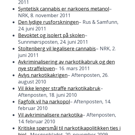
2011
Syntetisk cannabis er narkoens metanol
–
NRK, 8. november 2011
Den lydige rusforskningen
– Rus & Samfunn,
24. juni 2011
Bevoktet og isolert på skolen
–
Sunnmørsposten, 24. juni 2011
Stoltenberg vil legalisere cannabis
– NRK, 2.
juni 2011
Avkriminalisering av narkotikabruk og den
nye straffeloven
– 16. mars 2011
Avlys narkotikakrigen
– Aftenposten, 26.
august 2010
Vil ikke lenger straffe narkotikabruk
–
Aftenposten, 18. juni 2010
Fagfolk vil ha narkopol
– Aftenposten, 14.
februar 2010
Vil avkriminalisere narkotika
– Aftenposten,
14. februar 2010
Kritiske spørsmål til narkotikapolitikken ties i
hjel
– Morgenbladet, 20. november 2009