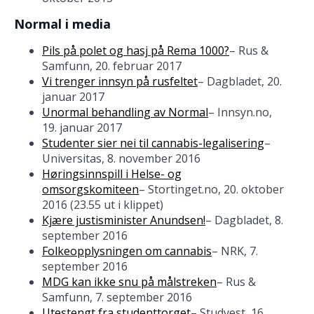
Normal i media
Pils på polet og hasj på Rema 1000?
– Rus &
Samfunn, 20. februar 2017
Vi trenger innsyn på rusfeltet
– Dagbladet, 20.
januar 2017
Unormal behandling av Normal
– Innsyn.no,
19. januar 2017
Studenter sier nei til cannabis-legalisering
–
Universitas, 8. november 2016
Høringsinnspill i Helse- og
omsorgskomiteen
– Stortinget.no, 20. oktober
2016 (23.55 ut i klippet)
Kjære justisminister Anundsen!
– Dagbladet, 8.
september 2016
Folkeopplysningen om cannabis
– NRK, 7.
september 2016
MDG kan ikke snu på målstreken
– Rus &
Samfunn, 7. september 2016
Utestengt fra studenttorget
– Studvest, 16.