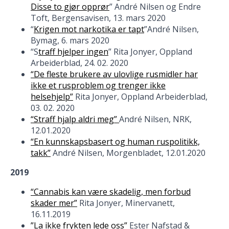
Disse to gjør opprør
” André Nilsen og Endre
Toft, Bergensavisen, 13. mars 2020
“
Krigen mot narkotika er tapt
”André Nilsen,
Bymag, 6. mars 2020
“S
traff hjelper ingen
” Rita Jonyer, Oppland
Arbeiderblad, 24. 02. 2020
“De fleste brukere av ulovlige rusmidler har
ikke et rusproblem og trenger ikke
helsehjelp”
Rita Jonyer, Oppland Arbeiderblad,
03. 02. 2020
“Straff hjalp aldri meg”
André Nilsen, NRK,
12.01.2020
“En kunnskapsbasert og human ruspolitikk,
takk”
André Nilsen, Morgenbladet, 12.01.2020
2019
“Cannabis kan være skadelig, men forbud
skader mer”
Rita Jonyer, Minervanett,
16.11.2019
”La ikke frykten lede oss”
Ester Nafstad &