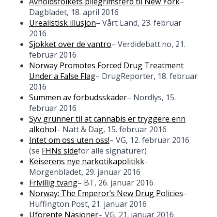
Avholdsfolkets pilegrimsferd til New York
–
Dagbladet, 18. april 2016
Urealistisk illusjon
– Vårt Land, 23. februar
2016
Sjokket over de vantro
– Verdidebatt.no, 21.
februar 2016
Norway Promotes Forced Drug Treatment
Under a False Flag
– DrugReporter, 18. februar
2016
Summen av forbudsskader
– Nordlys, 15.
februar 2016
Syv grunner til at cannabis er tryggere enn
alkohol
– Natt & Dag, 15. februar 2016
Intet om oss uten oss!
– VG, 12. februar 2016
(se
FHNs side
for alle signaturer)
Keiserens nye narkotikapolitikk
–
Morgenbladet, 29. januar 2016
Frivillig tvang
– BT, 26. januar 2016
Norway: The Emperor’s New Drug Policies
–
Huffington Post, 21. januar 2016
Uforente Nasjoner
– VG, 21. januar 2016