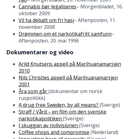
Cannabis bør legaliseres
– Morgenbladet, 16.
oktober 2009
Vil ha debatt om fri hasj
– Aftenposten, 11.
november 2008
Drømmen om et narkotikafritt samfunn
–
Aftenposten, 20. mai 1996
Dokumentarer og video
Arild Knutsens appell på Marihuanamarsjen
2010
Nils Christies appell på Marihuanamarsjen
2001
Åra som går
(dokumentar om norsk
ruspolitikk)
A drug-free Sweden, by all means?
(Sverige)
Straff / Vård – en film om den svenske
narkotikapolitiken
(Sverige)
I skuggan av nollvisionen
(Sverige)
Coffee shops and compromise
(Nederland)