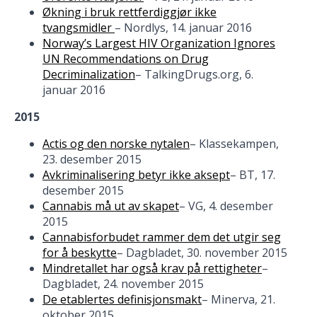
Økning i bruk rettferdiggjør ikke
tvangsmidler
– Nordlys, 14. januar 2016
Norway’s Largest HIV Organization Ignores
UN Recommendations on Drug
Decriminalization
– TalkingDrugs.org, 6.
januar 2016
2015
Actis og den norske nytalen
– Klassekampen,
23. desember 2015
Avkriminalisering betyr ikke aksept
– BT, 17.
desember 2015
Cannabis må ut av skapet
– VG, 4. desember
2015
Cannabisforbudet rammer dem det utgir seg
for å beskytte
– Dagbladet, 30. november 2015
Mindretallet har også krav på rettigheter
–
Dagbladet, 24. november 2015
De etablertes definisjonsmakt
– Minerva, 21.
oktober 2015