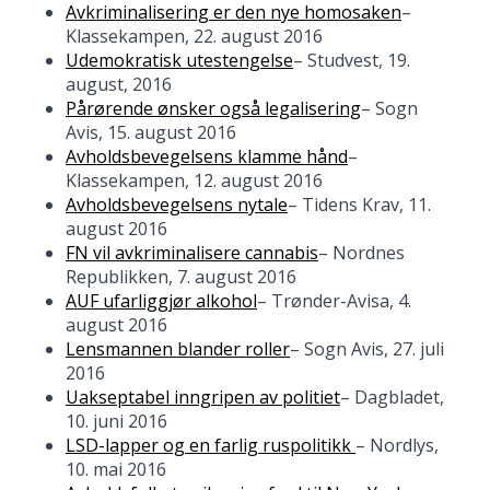
Avkriminalisering er den nye homosaken
–
Klassekampen, 22. august 2016
Udemokratisk utestengelse
– Studvest, 19.
august, 2016
Pårørende ønsker også legalisering
– Sogn
Avis, 15. august 2016
Avholdsbevegelsens klamme hånd
–
Klassekampen, 12. august 2016
Avholdsbevegelsens nytale
– Tidens Krav, 11.
august 2016
FN vil avkriminalisere cannabis
– Nordnes
Republikken, 7. august 2016
AUF ufarliggjør alkohol
– Trønder-Avisa, 4.
august 2016
Lensmannen blander roller
– Sogn Avis, 27. juli
2016
Uakseptabel inngripen av politiet
– Dagbladet,
10. juni 2016
LSD-lapper og en farlig ruspolitikk
– Nordlys,
10. mai 2016