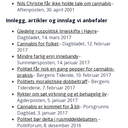
Nils Christie får ikke holde tale om cannabis
–
Aftenposten, 30. april 2001
Innlegg, artikler og innslag vi anbefaler
Gledelig ruspolitisk linjeskifte i Høyre
–
Dagbladet, 14. mars 2017
Cannabis for folket
– Dagbladet, 12. februar
2017
Mindre farlig enn innebandy
–
Sunnmørsposten, 14. januar 2017
Politiet får nok en gang pepper for cannabis-
praksis
– Bergens Tidende, 10. februar 2017
Politiets moralistiske dobbeltraff
– Bergens
Tidendene, 7. februar 2017
Rykter om søt virkning og et behagelig liv
–
Agderposten, 5. januar 2017
Cannabis er kommet for å bli
– Porsgrunns
Dagblad, 3. januar 2017
Politiet bør delta i rusmiddeldebatten
–
Politiforum, 8. desember 2016