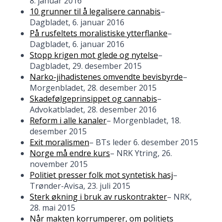
8. januar 2016
10 grunner til å legalisere cannabis
–
Dagbladet, 6. januar 2016
På rusfeltets moralistiske ytterflanke
–
Dagbladet, 6. januar 2016
Stopp krigen mot glede og nytelse
–
Dagbladet, 29. desember 2015
Narko-jihadistenes omvendte bevisbyrde
–
Morgenbladet, 28. desember 2015
Skadefølgeprinsippet og cannabis
–
Advokatbladet, 28. desember 2016
Reform i alle kanaler
– Morgenbladet, 18.
desember 2015
Exit moralismen
– BTs leder 6. desember 2015
Norge må endre kurs
– NRK Ytring, 26.
november 2015
Politiet presser folk mot syntetisk hasj
–
Trønder-Avisa, 23. juli 2015
Sterk økning i bruk av ruskontrakter
– NRK,
28. mai 2015
Når makten korrumperer, om politiets