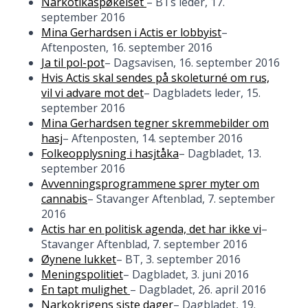
Narkotikaspøkelset
– BTs leder, 17.
september 2016
Mina Gerhardsen i Actis er lobbyist
–
Aftenposten, 16. september 2016
Ja til pol-pot
– Dagsavisen, 16. september 2016
Hvis Actis skal sendes på skoleturné om rus,
vil vi advare mot det
– Dagbladets leder, 15.
september 2016
Mina Gerhardsen tegner skremmebilder om
hasj
– Aftenposten, 14. september 2016
Folkeopplysning i hasjtåka
– Dagbladet, 13.
september 2016
Avvenningsprogrammene sprer myter om
cannabis
– Stavanger Aftenblad, 7. september
2016
Actis har en politisk agenda, det har ikke vi
–
Stavanger Aftenblad, 7. september 2016
Øynene lukket
– BT, 3. september 2016
Meningspolitiet
– Dagbladet, 3. juni 2016
En tapt mulighet
– Dagbladet, 26. april 2016
Narkokrigens siste dager
– Dagbladet, 19.