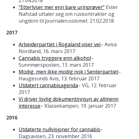
21.04.2018
“Etterlyser mer enn bare urinprøver”
Ester
Nafstad uttaler seg om ruskontrakter og
ungdom til journalen.oslomet. 21.02.2018
2017
Arbeiderpartiet i Rogaland viser vei
– Avisa
Nordland, 16. mars 2017
Cannabis tryggere enn alkohol
–
Sunnmørsposten, 13. mars 2017
Modig, men ikke modig nok i Senterpartiet
–
Haugesunds Avis, 13. februar 2017
Utdatert cannabisagenda
– VG, 12. februar
2017
Vi driver lovlig dokumentinnsyn av allmenn
interesse
– Klassekampen, 19. januar 2017
2016
Utdaterte nullvisjoner for cannabis
–
Dagsavisen, 23. november 2016