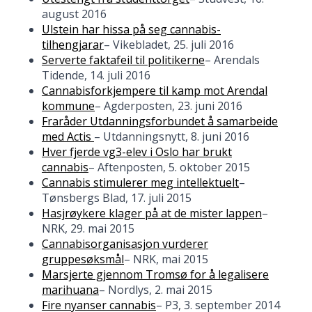
august 2016
Ulstein har hissa på seg cannabis-
tilhengjarar
– Vikebladet, 25. juli 2016
Serverte faktafeil til politikerne
– Arendals
Tidende, 14. juli 2016
Cannabisforkjempere til kamp mot Arendal
kommune
– Agderposten, 23. juni 2016
Fraråder Utdanningsforbundet å samarbeide
med Actis
– Utdanningsnytt, 8. juni 2016
Hver fjerde vg3-elev i Oslo har brukt
cannabis
– Aftenposten, 5. oktober 2015
Cannabis stimulerer meg intellektuelt
–
Tønsbergs Blad, 17. juli 2015
Hasjrøykere klager på at de mister lappen
–
NRK, 29. mai 2015
Cannabisorganisasjon vurderer
gruppesøksmål
– NRK, mai 2015
Marsjerte gjennom Tromsø for å legalisere
marihuana
– Nordlys, 2. mai 2015
Fire nyanser cannabis
– P3, 3. september 2014