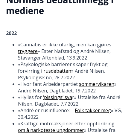
mediene
2022
«Cannabis er ikke ufarlig, men kan gjøres
tryggere
» Ester Nafstad og André Nilsen,
Stavanger Aftenblad, 13.9.2022
«Psykologiske barrierer skaper frykt og
forvirring i
rusdebatten
» André Nilsen,
Psykologisk.no, 28.7.2022
«Hvor fant Arbeiderpartiet
sommervikaren
»
André Nilsen, Dagbladet, 19.7.2022
«Hylles for
‘pissings’ sva
r» Uttalelse fra André
Nilsen, Dagbladet, 7.7.2022
«André er rusinfluence: –
Folk takker meg
» VG,
30.4.2022
«Kraftige motreaksjoner etter oppfordring
om å narkoteste ungdommer
» Uttalelse fra