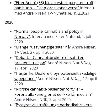
“Etter André (33) ble arrestert på gaten traff
han bunn: – Det gjorde vondt verre”
Intervju
med Andre Nilsen TV-Nyhetene, 19.2.2021
2020
“Normal people: cannabis and policy in
Norway”
, Intervju med Ester Nafstad, 1. juli
2020
“
Mange rusavhengige sliter nå
“ André Nilsen,
TV Vest, 27. april 2020
“
Debatt: – Cannabisbrukere er satt i en
prekær situasjon
” André Nilsen, Natt&Dag,
17. april 2020
“
Hasjtørke: Dealere tilbyr potensielt skadelige
vapepenner
”André Nilsen, Natt&Dag, 17. april
2020
“
Norske cannabis-pasienter fortviler –
koronatiltakene gjør at de ikke får medisin
”
André Nilsen, NRK, 7. april 2020
“
Bystyret vil straffe unge narkotikabrukere.