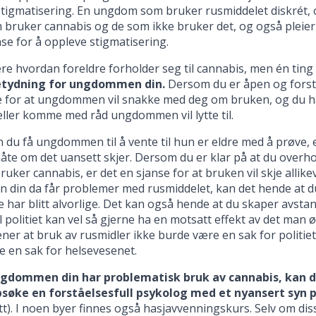
stigmatisering. En ungdom som bruker rusmiddelet diskrét, 
bruker cannabis og de som ikke bruker det, og også pleier a
se for å oppleve stigmatisering.
iere hvordan foreldre forholder seg til cannabis, men én ting 
etydning for ungdommen din.
Dersom du er åpen og forståe
 for at ungdommen vil snakke med deg om bruken, og du har
 eller komme med råd ungdommen vil lytte til.
 du få ungdommen til å vente til hun er eldre med å prøve, 
åte om det uansett skjer. Dersom du er klar på at du overh
ruker cannabis, er det en sjanse for at bruken vil skje allik
din da får problemer med rusmiddelet, kan det hende at du
har blitt alvorlige. Det kan også hende at du skaper avstand 
il politiet kan vel så gjerne ha en motsatt effekt av det ma
er at bruk av rusmidler ikke burde være en sak for politiet 
 en sak for helsevesenet.
gdommen din har problematisk bruk av cannabis, kan de
søke en forståelsesfull psykolog med et nyansert syn 
itt). I noen byer finnes også hasjavvenningskurs. Selv om diss