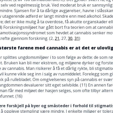
selv ved regelmessig bruk. Ved moderat bruk er sannsynlig
mindre. Sjansen for å ta dårlige avgjørelser, havne i slåssk
v utagerende adferd er langt mindre enn med alkohol. Skad
e; det er ikke mulig å ta overdose, få akutte organskader ell
 (4) Forskningsmiljøet har gått bort fra teorien om at cannabis
e amotivasjonssyndromet som hevdet at cannabis senker moti
krefte gjennom forskning. (2,
21
, 27,
30
,
31
)
største farene med cannabis er at det er ulovlig
 splittes ungdomsmiljøer i to som følge av dette: de som r
et. Bruken kan bli mer ekstrem, og miljøene dyrker og fors
 av cannabis. Man risikerer å få et dårlig rykte, bli stigmatis
vil kunne vikle seg inn i salg av rusmiddelet. Forelegg som g
kk på rullebladet. Om omgivelsenes syn på cannabis er svært
 ungdommen devaluerer sitt eget selvbilde. (11) En annen far
an får med miljøet der hasjen selges, som ofte tilbyr alterna
funnet. (16)
re forskjell på byer og småsteder i forhold til stigmati
 å oppleve stempling være mindre. I enkelte miljøer er tolera