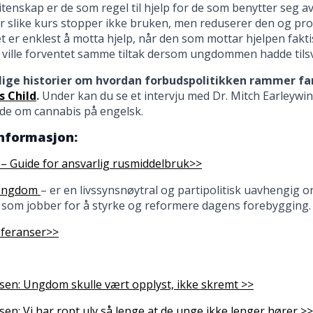
itenskap er de som regel til hjelp for de som benytter seg a
 slike kurs stopper ikke bruken, men reduserer den og p
et er enklest å motta hjelp, når den som mottar hjelpen fakt
 ville forventet samme tiltak dersom ungdommen hadde tils
lige historier om hvordan forbudspolitikken rammer fa
s Child
.
Under kan du se et intervju med Dr. Mitch Earleywi
ide om cannabis på engelsk.
informasjon:
! – Guide for ansvarlig rusmiddelbruk>>
 Ungdom
– er en livssynsnøytral og partipolitisk uavhengig 
 som jobber for å styrke og reformere dagens forebygging.
eferanser>>
sen: Ungdom skulle vært opplyst, ikke skremt >>
en: Vi har ropt ulv så lenge at de unge ikke lenger hører >>