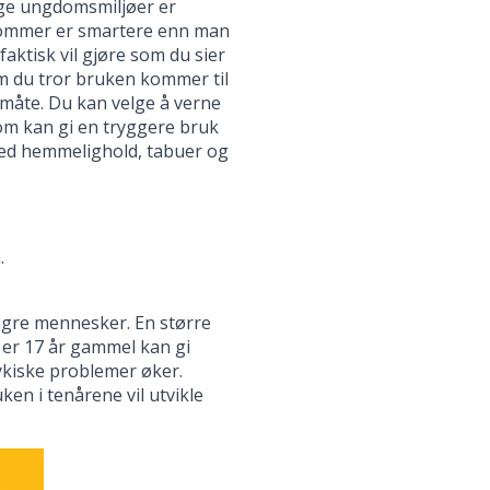
nge ungdomsmiljøer er
gdommer er smartere enn man
aktisk vil gjøre som du sier
om du tror bruken kommer til
 måte. Du kan velge å verne
om kan gi en tryggere bruk
ed hemmelighold, tabuer og
.
ngre mennesker. En større
er 17 år gammel kan gi
sykiske problemer øker.
ken i tenårene vil utvikle