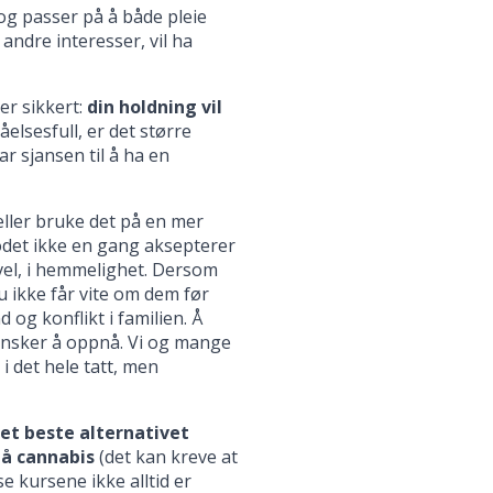
og passer på å både pleie
ndre interesser, vil ha
er sikkert:
din holdning vil
lsesfull, er det større
 sjansen til å ha en
eller bruke det på en mer
odet ikke en gang aksepterer
evel, i hemmelighet. Dersom
 ikke får vite om dem før
og konflikt i familien. Å
n ønsker å oppnå. Vi og mange
i det hele tatt, men
t beste alternativet
på cannabis
(det kan kreve at
e kursene ikke alltid er