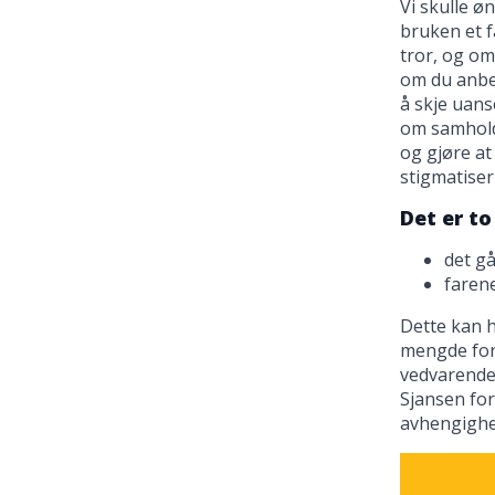
Vi skulle ø
bruken et 
tror, og om
om du anbef
å skje uans
om samhold
og gjøre a
stigmatiser
Det er to
det g
farene
Dette kan h
mengde for
vedvarende 
Sjansen for
avhengighet