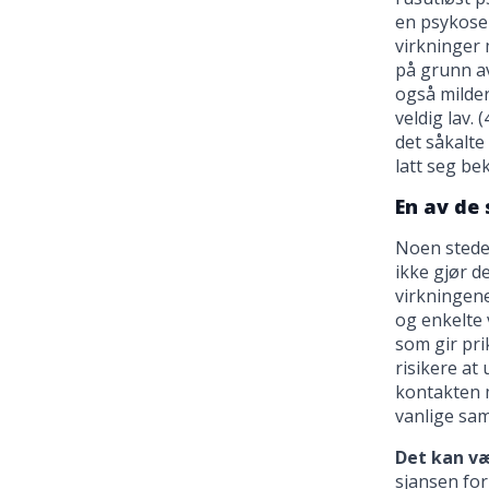
en psykose 
virkninger 
på grunn a
også milder
veldig lav.
det såkalt
latt seg be
En av de 
Noen steder
ikke gjør d
virkningene
og enkelte 
som gir pri
risikere at
kontakten m
vanlige sam
Det kan væ
sjansen for