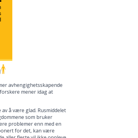
t mer avhengighetsskapende
 forskere mener idag at
e av å være glad. Rusmiddelet
 ungdommene som bruker
 flere problemer enn med en
ponert for det, kan være
 aller fleste vil ikke oppleve