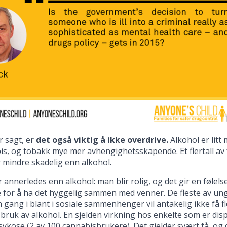
r sagt, er
det også viktig å ikke overdrive.
Alkohol er lit
s, og tobakk mye mer avhengighetsskapende. Et flertall av
 mindre skadelig enn alkohol.
 annerledes enn alkohol: man blir rolig, og det gir en følels
e for å ha det hyggelig sammen med venner. De fleste av
 gang i blant i sosiale sammenhenger vil antakelig ikke få
 bruk av alkohol. En sjelden virkning hos enkelte som er dis
sykose (2 av 100 cannabisbrukere). Det gjelder svært få, og de