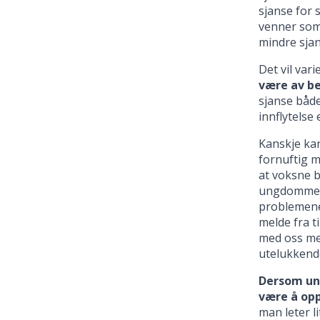
sjanse for 
venner som 
mindre sjan
Det vil var
være av b
sjanse både
innflytelse
Kanskje kan
fornuftig m
at voksne b
ungdommen 
problemene 
melde fra t
med oss men
utelukkende
Dersom un
være å opp
man leter l