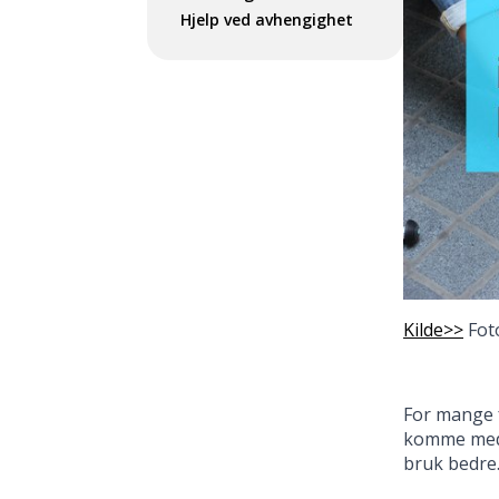
Hjelp ved avhengighet
Kilde>>
Fot
For mange f
komme med 
bruk bedre