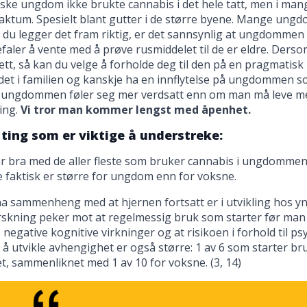
nske ungdom ikke brukte cannabis i det hele tatt, men i ma
faktum. Spesielt blant gutter i de større byene. Mange un
 du legger det fram riktig, er det sannsynlig at ungdommen f
aler å vente med å prøve rusmiddelet til de er eldre. Ders
ett, så kan du velge å forholde deg til den på en pragmatisk
et i familien og kanskje ha en innflytelse på ungdommen s
t ungdommen føler seg mer verdsatt enn om man må leve m
ing.
Vi tror man kommer lengst med åpenhet.
 ting som er viktige å understreke:
år bra med de aller fleste som bruker cannabis i ungdommen
 faktisk er større for ungdom enn for voksne.
a sammenheng med at hjernen fortsatt er i utvikling hos y
skning peker mot at regelmessig bruk som starter før man 
negative kognitive virkninger og at risikoen i forhold til p
 å utvikle avhengighet er også større: 1 av 6 som starter bru
, sammenliknet med 1 av 10 for voksne. (3, 14)