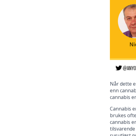
Når dette e
enn cannabi
cannabis er
Cannabis er
brukes oft
cannabis en
tilsvarende
rusutløst p