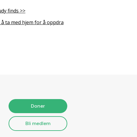
dy finds >>
s å ta med hjem for å oppdra
Doner
Bli medlem