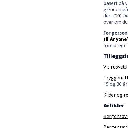
basert på v
gjennomgår
den. (
20
) D
over om du
For person
til Anyone’
foreldregu
Tilleggs
Vis rusvett
Tryggere
15 og 30 år
Kilder og r
Artikler
:
Bergensavi
Bergensavis