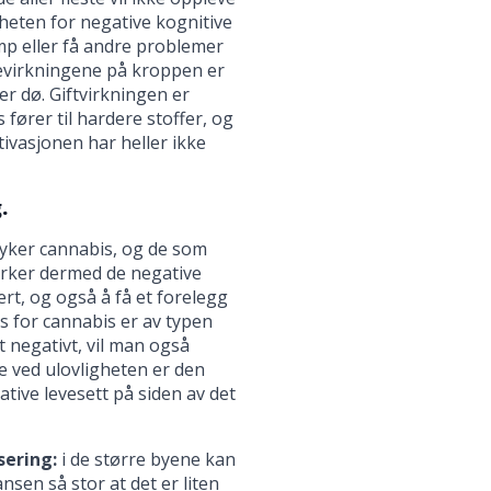
heten for negative kognitive
amp eller få andre problemer
evirkningene på kroppen er
er dø. Giftvirkningen er
 fører til hardere stoffer, og
vasjonen har heller ikke
.
øyker cannabis, og de som
terker dermed de negative
ert, og også å få et forelegg
is for cannabis er av typen
 negativt, vil man også
e ved ulovligheten er den
tive levesett på siden av det
sering:
i de større byene kan
nsen så stor at det er liten