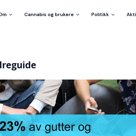
Om
Cannabis og brukere
Politikk
Akt
dreguide