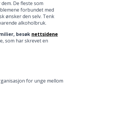
v dem. De fleste som
roblemene forbundet med
isk ønsker den selv. Tenk
varende alkoholbruk.
milier, besøk
nettsidene
ne, som har skrevet en
organisasjon for unge mellom