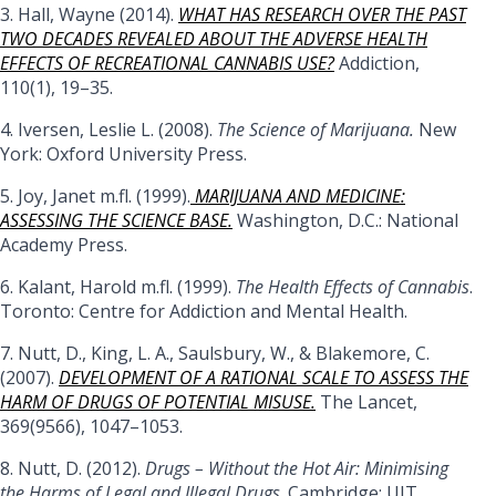
3. Hall, Wayne (2014).
WHAT HAS RESEARCH OVER THE PAST
TWO DECADES REVEALED ABOUT THE ADVERSE HEALTH
EFFECTS OF RECREATIONAL CANNABIS USE?
Addiction,
110(1), 19–35.
4. Iversen, Leslie L. (2008).
The Science of Marijuana.
New
York: Oxford University Press.
5. Joy, Janet m.fl. (1999).
MARIJUANA AND MEDICINE:
ASSESSING THE SCIENCE BASE.
Washington, D.C.: National
Academy Press.
6. Kalant, Harold m.fl. (1999).
The Health Effects of Cannabis
.
Toronto: Centre for Addiction and Mental Health.
7. Nutt, D., King, L. A., Saulsbury, W., & Blakemore, C.
(2007).
DEVELOPMENT OF A RATIONAL SCALE TO ASSESS THE
HARM OF DRUGS OF POTENTIAL MISUSE.
The Lancet,
369(9566), 1047–1053.
8. Nutt, D. (2012).
Drugs – Without the Hot Air: Minimising
the Harms of Legal and Illegal Drugs
. Cambridge: UIT