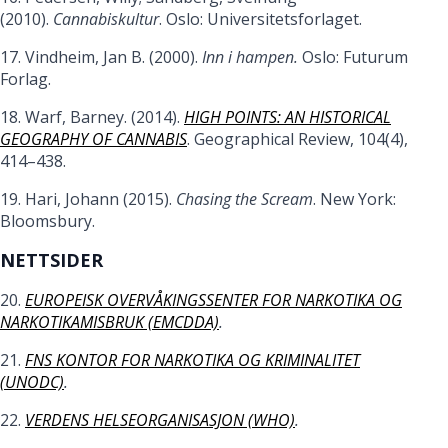
(2010).
Cannabiskultur
. Oslo: Universitetsforlaget.
17. Vindheim, Jan B. (2000).
Inn i hampen.
Oslo: Futurum
Forlag.
18. Warf, Barney. (2014).
HIGH POINTS: AN HISTORICAL
GEOGRAPHY OF CANNABIS
. Geographical Review, 104(4),
414–438.
19. Hari, Johann (2015).
Chasing the Scream
. New York:
Bloomsbury.
NETTSIDER
20.
EUROPEISK OVERVÅKINGSSENTER FOR NARKOTIKA OG
NARKOTIKAMISBRUK (EMCDDA)
.
21.
FNS KONTOR FOR NARKOTIKA OG KRIMINALITET
(UNODC)
.
22.
VERDENS HELSEORGANISASJON (WHO)
.