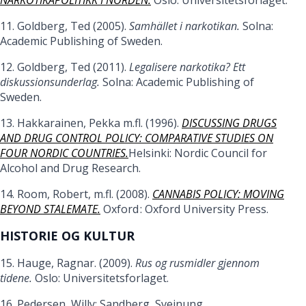
11. Goldberg, Ted (2005).
Samhället i narkotikan.
Solna:
Academic Publishing of Sweden.
12. Goldberg, Ted (2011).
Legalisere narkotika? Ett
diskussionsunderlag.
Solna: Academic Publishing of
Sweden.
13. Hakkarainen, Pekka m.fl. (1996).
DISCUSSING DRUGS
AND DRUG CONTROL POLICY: COMPARATIVE STUDIES ON
FOUR NORDIC COUNTRIES.
Helsinki: Nordic Council for
Alcohol and Drug Research.
14. Room, Robert, m.fl. (2008).
CANNABIS POLICY: MOVING
BEYOND STALEMATE.
Oxford : Oxford University Press.
HISTORIE OG KULTUR
15. Hauge, Ragnar. (2009).
Rus og rusmidler gjennom
tidene.
Oslo: Universitetsforlaget.
16. Pedersen, Willy; Sandberg, Sveinung