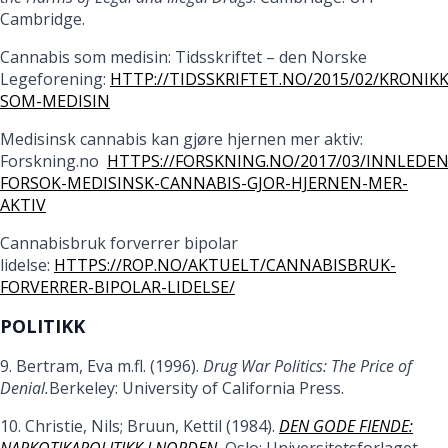
Cambridge.
Cannabis som medisin: Tidsskriftet – den Norske
Legeforening:
HTTP://TIDSSKRIFTET.NO/2015/02/KRONIK
SOM-MEDISIN
Medisinsk cannabis kan gjøre hjernen mer aktiv:
Forskning.no
HTTPS://FORSKNING.NO/2017/03/INNLEDE
FORSOK-MEDISINSK-CANNABIS-GJOR-HJERNEN-MER-
AKTIV
Cannabisbruk forverrer bipolar
lidelse:
HTTPS://ROP.NO/AKTUELT/CANNABISBRUK-
FORVERRER-BIPOLAR-LIDELSE/
POLITIKK
9. Bertram, Eva m.fl. (1996).
Drug War Politics: The Price of
Denial.
Berkeley: University of California Press.
10. Christie, Nils; Bruun, Kettil (1984).
DEN GODE FIENDE:
NARKOTIKAPOLITIKK I NORDEN.
Oslo: Universitetsforlaget.