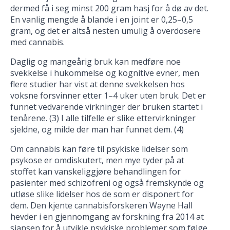
dermed få i seg minst 200 gram hasj for å dø av det.
En vanlig mengde å blande i en joint er 0,25–0,5
gram, og det er altså nesten umulig å overdosere
med cannabis.
Daglig og mangeårig bruk kan medføre noe
svekkelse i hukommelse og kognitive evner, men
flere studier har vist at denne svekkelsen hos
voksne forsvinner etter 1–4 uker uten bruk. Det er
funnet vedvarende virkninger der bruken startet i
tenårene. (3) I alle tilfelle er slike ettervirkninger
sjeldne, og milde der man har funnet dem. (4)
Om cannabis kan føre til psykiske lidelser som
psykose er omdiskutert, men mye tyder på at
stoffet kan vanskeliggjøre behandlingen for
pasienter med schizofreni og også fremskynde og
utløse slike lidelser hos de som er disponert for
dem. Den kjente cannabisforskeren Wayne Hall
hevder i en gjennomgang av forskning fra 2014 at
sjansen for å utvikle psykiske problemer som følge