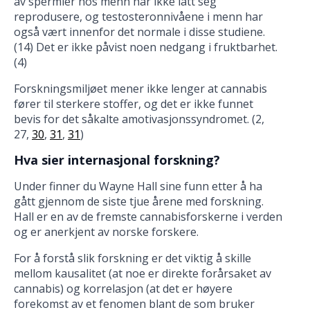
av spermier hos menn har ikke latt seg
reprodusere, og testosteronnivåene i menn har
også vært innenfor det normale i disse studiene.
(14) Det er ikke påvist noen nedgang i fruktbarhet.
(4)
Forskningsmiljøet mener ikke lenger at cannabis
fører til sterkere stoffer, og det er ikke funnet
bevis for det såkalte amotivasjonssyndromet. (2,
27,
30
,
31
,
31
)
Hva sier internasjonal forskning?
Under finner du Wayne Hall sine funn etter å ha
gått gjennom de siste tjue årene med forskning.
Hall er en av de fremste cannabisforskerne i verden
og er anerkjent av norske forskere.
For å forstå slik forskning er det viktig å skille
mellom kausalitet (at noe er direkte forårsaket av
cannabis) og korrelasjon (at det er høyere
forekomst av et fenomen blant de som bruker