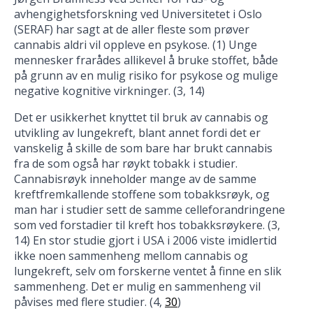
avhengighetsforskning ved Universitetet i Oslo
(SERAF) har sagt at de aller fleste som prøver
cannabis aldri vil oppleve en psykose. (1) Unge
mennesker frarådes allikevel å bruke stoffet, både
på grunn av en mulig risiko for psykose og mulige
negative kognitive virkninger. (3, 14)
Det er usikkerhet knyttet til bruk av cannabis og
utvikling av lungekreft, blant annet fordi det er
vanskelig å skille de som bare har brukt cannabis
fra de som også har røykt tobakk i studier.
Cannabisrøyk inneholder mange av de samme
kreftfremkallende stoffene som tobakksrøyk, og
man har i studier sett de samme celleforandringene
som ved forstadier til kreft hos tobakksrøykere. (3,
14) En stor studie gjort i USA i 2006 viste imidlertid
ikke noen sammenheng mellom cannabis og
lungekreft, selv om forskerne ventet å finne en slik
sammenheng. Det er mulig en sammenheng vil
påvises med flere studier. (4,
30
)