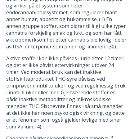
og virker på et system som heter
endocannabinoidsystemet, som regulerer blant
annet humør, appetitt og hukommelse. (1) En
annen gruppe stoffer, som bidrar til å gi ulike typer
cannabis forskjellig smak og lukt, og som har fått
økt oppmerksomhet etter cannabis ble lovlig i deler
av USA, er terpener som pinen og limonen. (
30
)
Aktive stoffer kan ikke påvises i urin etter 12 timer,
og det er ikke påvist ettervirkninger utover 24
timer. Ved moderat bruk kan det inaktive
stoffskifteproduktet THC-syre påvises ved
urinprøver i inntil to uker, og ved regelmessig bruk
i inntil 6 uker eller mer. Gjenværende stoffer er
både inaktive metabolitter og mikroskopiske
mengder THC. Sistnevnte finnes i så små mengder
at det ikke har noen psykologisk virkning, og dette
er et fenomen som også gjelder lovlige medisiner
som Valium. (4)
Cannabis påvirker koordinasjon og evnen til å