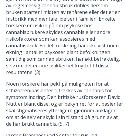
av regelmessig cannabisbruk dobles dersom
bruken starter i midten av tenårene eller det er en
historikk med mentale lidelser i familien. Enkelte
forskere er usikre på om psykose hos
cannabisbrukere skyldes cannabis eller andre
risikofaktorer som kan assosieres med
cannabisbruk. En del forskning har ikke vist noen
økning i antallet psykoser blant befolkningen
samtidig som cannabisbruken har økt betraktelig,
selv om det er noe usikkerhet knyttet til disse
resultatene. (3)
Noen forskere har pekt på muligheten for at
schizofrenipasienter tiltrekkes av cannabis for
symptomlindring. Den britiske rusforskeren David
Nutt er blant disse, og er bekymret for at pasienter
skal stigmatiseres ytterligere gjennom anklager
om at de selv er skyld i sin tilstand på grunn av at
de har brukt cannabis. (5, 7)
Jørgen Bramness ved Senter for rus- og