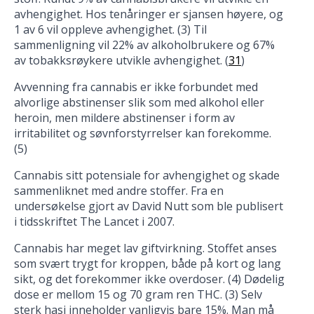
avhengighet. Hos tenåringer er sjansen høyere, og
1 av 6 vil oppleve avhengighet. (3) Til
sammenligning vil 22% av alkoholbrukere og 67%
av tobakksrøykere utvikle avhengighet. (
31
)
Avvenning fra cannabis er ikke forbundet med
alvorlige abstinenser slik som med alkohol eller
heroin, men mildere abstinenser i form av
irritabilitet og søvnforstyrrelser kan forekomme.
(5)
Cannabis sitt potensiale for avhengighet og skade
sammenliknet med andre stoffer. Fra en
undersøkelse gjort av David Nutt som ble publisert
i tidsskriftet The Lancet i 2007.
Cannabis har meget lav giftvirkning. Stoffet anses
som svært trygt for kroppen, både på kort og lang
sikt, og det forekommer ikke overdoser. (4) Dødelig
dose er mellom 15 og 70 gram ren THC. (3) Selv
sterk hasj inneholder vanligvis bare 15%. Man må