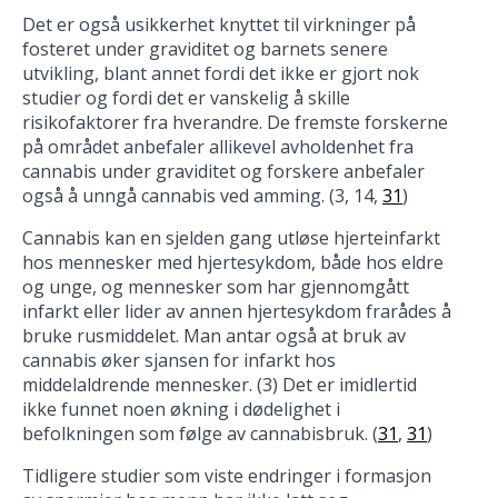
Det er også usikkerhet knyttet til virkninger på
fosteret under graviditet og barnets senere
utvikling, blant annet fordi det ikke er gjort nok
studier og fordi det er vanskelig å skille
risikofaktorer fra hverandre. De fremste forskerne
på området anbefaler allikevel avholdenhet fra
cannabis under graviditet og forskere anbefaler
også å unngå cannabis ved amming. (3, 14,
31
)
Cannabis kan en sjelden gang utløse hjerteinfarkt
hos mennesker med hjertesykdom, både hos eldre
og unge, og mennesker som har gjennomgått
infarkt eller lider av annen hjertesykdom frarådes å
bruke rusmiddelet. Man antar også at bruk av
cannabis øker sjansen for infarkt hos
middelaldrende mennesker. (3) Det er imidlertid
ikke funnet noen økning i dødelighet i
befolkningen som følge av cannabisbruk. (
31
,
31
)
Tidligere studier som viste endringer i formasjon