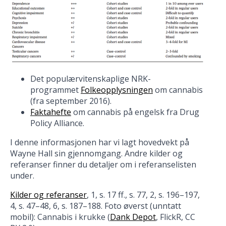
Det populærvitenskaplige NRK-
programmet
Folkeopplysningen
om cannabis
(fra september 2016).
Faktahefte
om cannabis på engelsk fra Drug
Policy Alliance.
I denne informasjonen har vi lagt hovedvekt på
Wayne Hall sin gjennomgang. Andre kilder og
referanser finner du detaljer om i referanselisten
under.
Kilder og referanser
, 1, s. 17 ff., s. 77, 2, s. 196–197,
4, s. 47–48, 6, s. 187–188. Foto øverst (unntatt
mobil): Cannabis i krukke (
Dank Depot
, FlickR, CC