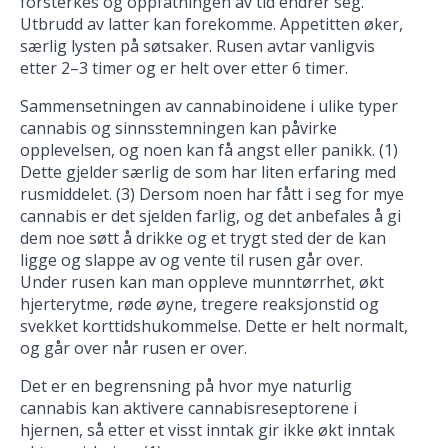
forsterkes og oppfatningen av tid endrer seg.
Utbrudd av latter kan forekomme. Appetitten øker,
særlig lysten på søtsaker. Rusen avtar vanligvis
etter 2–3 timer og er helt over etter 6 timer.
Sammensetningen av cannabinoidene i ulike typer
cannabis og sinnsstemningen kan påvirke
opplevelsen, og noen kan få angst eller panikk. (1)
Dette gjelder særlig de som har liten erfaring med
rusmiddelet. (3) Dersom noen har fått i seg for mye
cannabis er det sjelden farlig, og det anbefales å gi
dem noe søtt å drikke og et trygt sted der de kan
ligge og slappe av og vente til rusen går over.
Under rusen kan man oppleve munntørrhet, økt
hjerterytme, røde øyne, tregere reaksjonstid og
svekket korttidshukommelse. Dette er helt normalt,
og går over når rusen er over.
Det er en begrensning på hvor mye naturlig
cannabis kan aktivere cannabisreseptorene i
hjernen, så etter et visst inntak gir ikke økt inntak