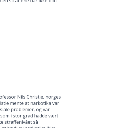
men straffene har ikke blitt
ofessor Nils Christie, norges
ristie mente at narkotika var
osiale problemer, og var
, som i stor grad hadde vært
e straffenivået så