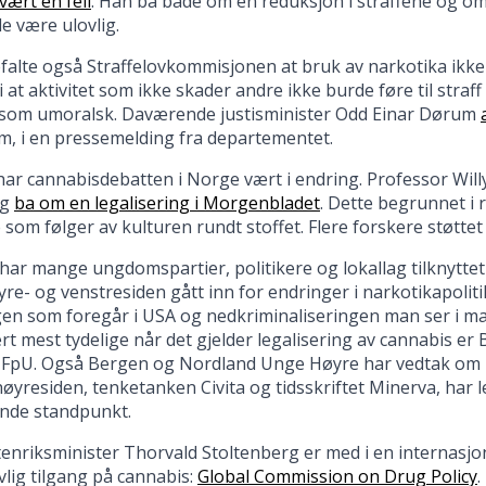
vært en feil
. Han ba både om en reduksjon i straffene og om
le være ulovlig.
falte også Straffelovkommisjonen at bruk av narkotika ikke 
 at aktivitet som ikke skader andre ikke burde føre til stra
n som umoralsk. Daværende justisminister Odd Einar Dørum
m, i en pressemelding fra departementet.
har cannabisdebatten i Norge vært i endring. Professor Wil
og
ba om en legalisering i Morgenbladet
. Dette begrunnet i 
som følger av kulturen rundt stoffet. Flere forskere støttet
 har mange ungdomspartier, politikere og lokallag tilknyttet
re- og venstresiden gått inn for endringer i narkotikapoliti
gen som foregår i USA og nedkriminaliseringen man ser i m
t mest tydelige når det gjelder legalisering av cannabis e
 FpU. Også Bergen og Nordland Unge Høyre har vedtak om le
høyresiden, tenketanken Civita og tidsskriftet Minerva, har le
nde standpunkt.
tenriksminister Thorvald Stoltenberg er med i en internas
ovlig tilgang på cannabis:
Global Commission on Drug Policy