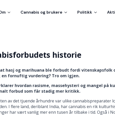
Om
Cannabis og brukere
Politikk
Akt
bisforbudets historie
at hasj og marihuana ble forbudt fordi vitenskapsfolk o
 en fornuftig vurdering? Tro om igjen.
klarer hvordan rasisme, massehysteri og mangel på kun
nalt forbud som får stadig mer kritikk.
dten av det tjuende århundre var ulike cannabispreparater lo
den. I flere land, deriblant India, har cannabis en rik kulturhi
r har vært vanlig mer enn tusen år tilbake i tid. Også i N