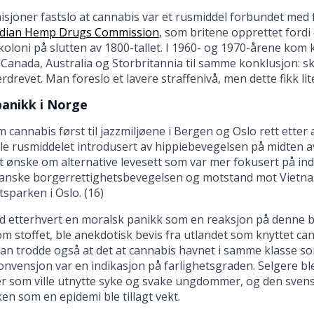
sjoner fastslo at cannabis var et rusmiddel forbundet med 
ndian Hemp Drugs Commission
, som britene opprettet fordi
 koloni på slutten av 1800-tallet. I 1960- og 1970-årene kom
Canada, Australia og Storbritannia til samme konklusjon: s
erdrevet. Man foreslo et lavere straffenivå, men dette fikk lit
panikk i Norge
 cannabis først til jazzmiljøene i Bergen og Oslo rett etter
e rusmiddelet introdusert av hippiebevegelsen på midten av
 et ønske om alternative levesett som var mer fokusert på ind
anske borgerrettighetsbevegelsen og motstand mot Vietna
ttsparken i Oslo. (16)
d etterhvert en moralsk panikk som en reaksjon på denne br
 stoffet, ble anekdotisk bevis fra utlandet som knyttet cann
an trodde også at det at cannabis havnet i samme klasse so
nvensjon var en indikasjon på farlighetsgraden. Selgere bl
 som ville utnytte syke og svake ungdommer, og den svenske
en som en epidemi ble tillagt vekt.