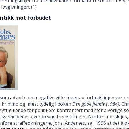
. Retningslinjer fra Riksadvokaten formaliserte dette i 1998, 
 lovgivningen. (1)
ritikk mot forbudet
e som
advarte
om negative virkninger av forbudslinjen var pr
 kriminolog, mest tydelig i boken
Den gode fiende (1984)
. Ch
 nyttig fiende for politikere konfrontert med mer alvorlige s
 massemedienes overdrevne fremstillinger. Nestor i norsk jus
nføre straffeøkningene, Johs. Andenæs, sa i 1996 at det å øk