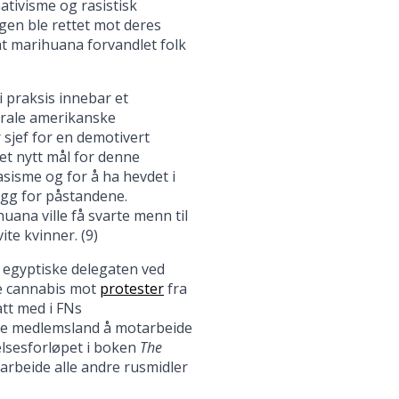
tivisme og rasistisk
gen ble rettet mot deres
t marihuana forvandlet folk
i praksis innebar et
derale amerikanske
 sjef for en demotivert
et nytt mål for denne
asisme og for å ha hevdet i
legg for påstandene.
ana ville få svarte menn til
te kvinner. (9)
en egyptiske delegaten ved
le cannabis mot
protester
fra
tt med i FNs
lle medlemsland å motarbeide
elsesforløpet i boken
The
arbeide alle andre rusmidler