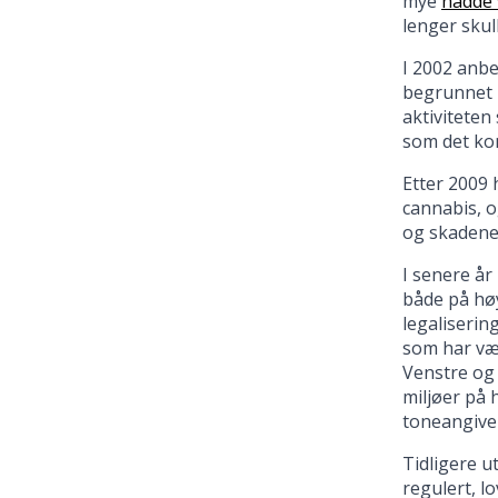
mye
hadde 
lenger skul
I 2002 anbe
begrunnet i
aktivitete
som det ko
Etter 2009 
cannabis, 
og skadene 
I senere år
både på høy
legaliserin
som har vær
Venstre og
miljøer på 
toneangive
Tidligere u
regulert, l