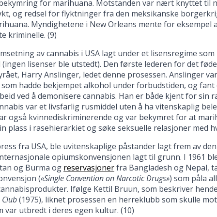
ekymring for marihuana. Motstanden var nært knyttet til na
t, og redsel for flyktninger fra den meksikanske borgerkri
rihuana. Myndighetene i New Orleans mente for eksempel a
rte kriminelle. (9)
omsetning av cannabis i USA lagt under et lisensregime som 
 (ingen lisenser ble utstedt). Den første lederen for det fø
rået, Harry Anslinger, ledet denne prosessen. Anslinger var
e som hadde bekjempet alkohol under forbudstiden, og fant 
beid ved å demonisere cannabis. Han er både kjent for sin r
nnabis var et livsfarlig rusmiddel uten å ha vitenskaplig be
ar også kvinnediskriminerende og var bekymret for at marihu
n plass i rasehierarkiet og søke seksuelle relasjoner med hvi
il press fra USA, ble uvitenskaplige påstander lagt frem av d
nternasjonale opiumskonvensjonen lagt til grunn. I 1961 b
istan og Burma og
reservasjoner
fra Bangladesh og Nepal, ta
onvensjon (
«Single Convention on Narcotic Drugs»
) som påla a
annabisprodukter. Ifølge Kettil Bruun, som beskriver hend
 Club
(1975), liknet prosessen en herreklubb som skulle mot
 var utbredt i deres egen kultur. (10)