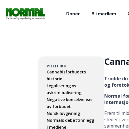
Doner
Bli medlem
Canna
POLITIKK
Cannabisforbudets
Trodde du 
historie
og foretok
Legalisering vs
avkriminalisering
Normal for
Negative konsekvenser
internasjo
av forbudet
Frem til mi
Norsk lovgivning
steder i ver
Normals debattinnlegg
sammenhenge
i mediene