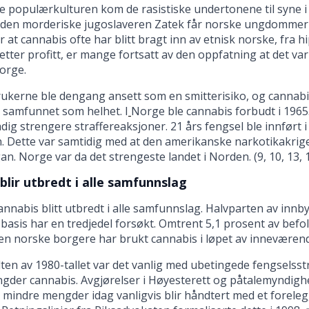
e populærkulturen kom de rasistiske undertonene til syne i
r den morderiske jugoslaveren Zatek får norske ungdommer t
er at cannabis ofte har blitt bragt inn av etnisk norske, fra h
etter profitt, er mange fortsatt av den oppfatning at det v
Norge.
ukerne ble dengang ansett som en smitterisiko, og cannabi
 samfunnet som helhet. I
Norge ble cannabis forbudt i 1965.
dig strengere straffereaksjoner. 21 års fengsel ble innført i
. Dette var samtidig med at den amerikanske narkotikakrig
n. Norge var da det strengeste landet i Norden. (9, 10, 13, 
blir utbredt i alle samfunnslag
annabis blitt utbredt i alle samfunnslag. Halvparten av innb
basis har en tredjedel forsøkt. Omtrent 5,1 prosent av befo
n norske borgere har brukt cannabis i løpet av inneværend
dten av 1980-tallet var det vanlig med ubetingede fengselsst
gder cannabis. Avgjørelser i Høyesterett og påtalemyndigh
t mindre mengder idag vanligvis blir håndtert med et forel