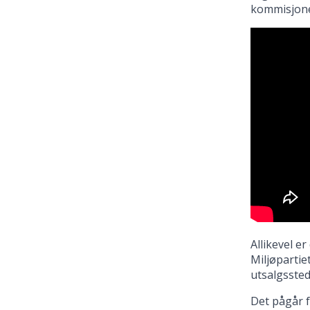
kommisjone
Allikevel e
Miljøpartie
utsalgssted
Det pågår f