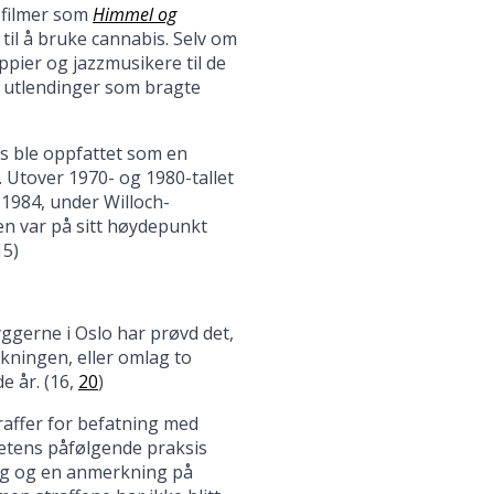
 filmer som
Himmel og
il å bruke cannabis. Selv om
ippier og jazzmusikere til de
ar utlendinger som bragte
s ble oppfattet som en
 Utover 1970- og 1980-tallet
 1984, under Willoch-
en var på sitt høydepunkt
15)
yggerne i Oslo har prøvd det,
lkningen, eller omlag to
e år. (16,
20
)
raffer for befatning med
etens påfølgende praksis
egg og en anmerkning på