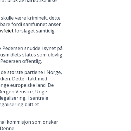
 at bruk av narkotika ikke
skulle være kriminelt, dette
ff bare fordi samfunnet anser
avfeiet
forslaget samtidig
ly Pedersen snudde i synet på
rusmidlets status som ulovlig
 Pedersen offentlig.
 de største partiene i Norge,
kken. Dette i takt med
ange europeiske land. De
r Bergen Venstre, Unge
galisering. I sentrale
galisering blitt et
jonal kommisjon som ønsker
. Denne