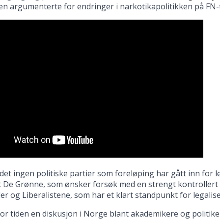
n argumenterte for endringer i narkotikapolitikken på FN
r det ingen politiske partier som foreløping har gått inn for 
t De Grønne, som ønsker forsøk med en strengt kontrollert 
er og Liberalistene, som har et klart standpunkt for legalise
or tiden en diskusjon i Norge blant akademikere og politik