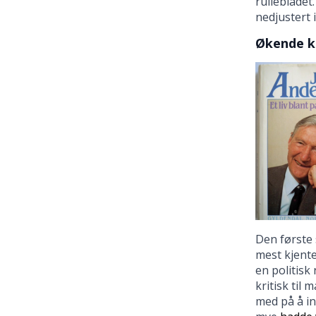
rullebladet
nedjustert i
Økende k
Den først
mest kjente
en politisk
kritisk til
med på å in