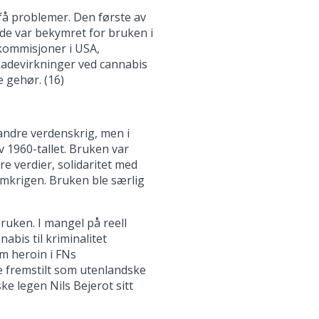
få problemer. Den første av
 de var bekymret for bruken i
 kommisjoner i USA,
kadevirkninger ved cannabis
e gehør. (16)
 andre verdenskrig, men i
 1960-tallet. Bruken var
re verdier, solidaritet med
mkrigen. Bruken ble særlig
uken. I mangel på reell
abis til kriminalitet
m heroin i FNs
e fremstilt som utenlandske
 legen Nils Bejerot sitt