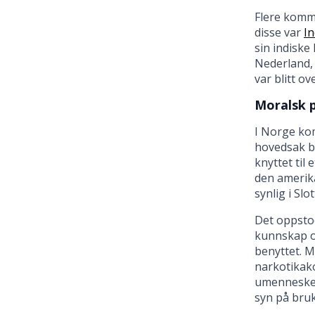
Flere kommi
disse var
I
sin indiske
Nederland, 
var blitt ov
Moralsk 
I Norge kom
hovedsak bl
knyttet til
den amerik
synlig i Slo
Det oppsto
kunnskap om
benyttet. M
narkotikako
umennesker
syn på bruk