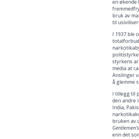
en økende b
fremmedfryk
bruk av ma
til usivilise
I 1937 ble 
totalforbud
narkotikaby
politistyrk
styrkens ar
media at ca
Anslinger v
å glemme si
I tillegg t
den andre i
India, Pak
narkotikak
bruken av c
Gentlemen’s
enn det som