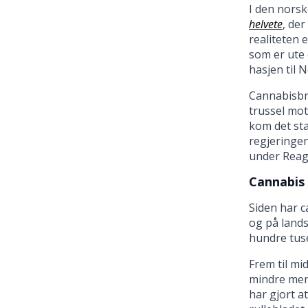
I den norsk
helvete
, de
realiteten 
som er ute 
hasjen til 
Cannabisbr
trussel mot
kom det sta
regjeringen
under Reaga
Cannabis 
Siden har c
og på lands
hundre tuse
Frem til mi
mindre men
har gjort a