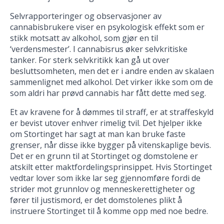
Selvrapporteringer og observasjoner av
cannabisbrukere viser en psykologisk effekt som er
stikk motsatt av alkohol, som gjør en til
‘verdensmester’. I cannabisrus øker selvkritiske
tanker. For sterk selvkritikk kan gå ut over
besluttsomheten, men det er i andre enden av skalaen
sammenlignet med alkohol. Det virker ikke som om de
som aldri har prøvd cannabis har fått dette med seg.
Et av kravene for å dømmes til straff, er at straffeskyld
er bevist utover enhver rimelig tvil. Det hjelper ikke
om Stortinget har sagt at man kan bruke faste
grenser, når disse ikke bygger på vitenskaplige bevis.
Det er en grunn til at Stortinget og domstolene er
atskilt etter maktfordelingsprinsippet. Hvis Stortinget
vedtar lover som ikke lar seg gjennomføre fordi de
strider mot grunnlov og menneskerettigheter og
fører til justismord, er det domstolenes plikt å
instruere Stortinget til å komme opp med noe bedre.