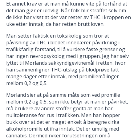
Et annet krav er at man må kunne vite på forhånd at
det man gjør er ulovlig. Når folk blir straffet selv om
de ikke har visst at der var rester av THC i kroppen en
uke etter inntak, da har retten brutt loven.
Man setter faktisk en toksikolog som tror at
påvisning av THC i blodet innebærer påvirkning i
trafikkfarlig forstand, til å vurdere faste grenser og
har ingen nevropsykolog med i gruppen. Jeg har selv
lyttet til Mørlands sakkyndigevitnemål i retten, hvor
han sammenligner THC-utslag på blodprøve tatt
mange dager etter inntak, med promillemålinger
mellom 0,2 og 0,5.
Mørland sier at på samme måte som ved promille
mellom 0,2 og 0,5, som ikke betyr at man er påvirket,
må brukere av andre stoffer godta at man har
nulltoleranse for rus i trafikken. Men han hopper
bukk over at det er meget enkelt å beregne cirka
alkoholpromille ut ifra inntak. Det er umulig med
cannabis. Dermed ryker forutsetningen om å