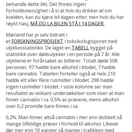
behandle dette likt. Det finnes ingen
forholdsmessighet i å si at hvis du drikker øl om
kvelden, kan du kjøre bil dagen etter; men hvis du har
røykt hasj,
MÅ DU LA BILEN STÅ I 14 DAGER.
Mørland har jo selv bidratt i
et
FORSKNINGSPROSJEKT
i toksikologisporet med
ulykkesstatistikk. De laget en
TABELL
bygget på
statistikk over dødsulykker i en periode på 7 år. Alle
ulykkene er forårsaket av bilfører. Totalt døde 508
personer, 97 hadde bare alkohol i blodet, 7 hadde
bare cannabis. Tabellen forteller også at hele 210
hadde ett eller flere rusmidler i blodet. 298 hadde
ingen rusmidler i blodet. I siste kolonne ser man
resultatet av veikant-undersøkelser som viser at man
finner cannabis i ca. 0,5% av prøvene, mens alkohol
over 0,2 promille bare finnes i ca.
0,2%. Man finner altså cannabis i mer enn dobbelt så
mange tilfeldige prøver i forhold til alkohol. Likevel
dør mer enn 10 ganger så mange i trafikken med