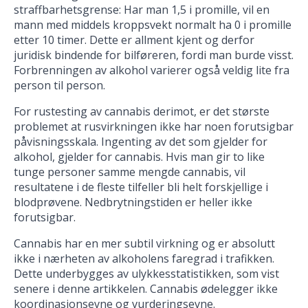
straffbarhetsgrense: Har man 1,5 i promille, vil en
mann med middels kroppsvekt normalt ha 0 i promille
etter 10 timer. Dette er allment kjent og derfor
juridisk bindende for bilføreren, fordi man burde visst.
Forbrenningen av alkohol varierer også veldig lite fra
person til person.
For rustesting av cannabis derimot, er det største
problemet at rusvirkningen ikke har noen forutsigbar
påvisningsskala. Ingenting av det som gjelder for
alkohol, gjelder for cannabis. Hvis man gir to like
tunge personer samme mengde cannabis, vil
resultatene i de fleste tilfeller bli helt forskjellige i
blodprøvene. Nedbrytningstiden er heller ikke
forutsigbar.
Cannabis har en mer subtil virkning og er absolutt
ikke i nærheten av alkoholens faregrad i trafikken.
Dette underbygges av ulykkesstatistikken, som vist
senere i denne artikkelen. Cannabis ødelegger ikke
koordinasjonsevne og vurderingsevne.