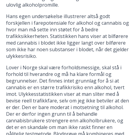
ulovlig alkoholpromille.
Hans egen undersøkelse illustrerer altså godt
forskjellen i farepotensiale for alkohol og cannabis og
hvor man må sette inn støtet for å bedre
trafikksikkerheten. Statistikken hans viser at bilførere
med cannabis i blodet ikke ligger langt over bilførere
som ikke har noen substanser i blodet, når det gjelder
ulykkesrisiko.
Lover i Norge skal være forholdsmessige, skal stå i
forhold til hverandre og må ha klare formål og
begrunnelser. Det finnes intet grunnlag for å si at
cannabis er en større trafikkrisiko enn alkohol, tvert
imot. Ulykkesstatistikken viser at man sliter med å
bevise reell trafikkfare, selv om jeg ikke betviler at den
er der. Den er bare moderat i motsetning til alkohol.
Der er derfor ingen grunn til å behandle
cannabisbrukere strengere enn alkoholbrukere, og
det er en skandale om man ikke raskt finner en
pålitelig testmetode. Blodprøve må kombineres med