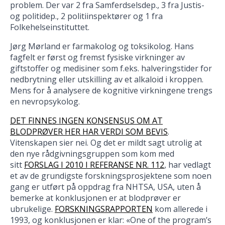
problem. Der var 2 fra Samferdselsdep., 3 fra Justis-
og politidep., 2 politiinspektører og 1 fra
Folkehelseinstituttet.
Jørg Mørland er farmakolog og toksikolog. Hans
fagfelt er først og fremst fysiske virkninger av
giftstoffer og medisiner som f.eks. halveringstider for
nedbrytning eller utskilling av et alkaloid i kroppen.
Mens for å analysere de kognitive virkningene trengs
en nevropsykolog.
DET FINNES INGEN KONSENSUS OM AT
BLODPRØVER HER HAR VERDI SOM BEVIS
.
Vitenskapen sier nei. Og det er mildt sagt utrolig at
den nye rådgivningsgruppen som kom med
sitt
FORSLAG I 2010 I REFERANSE NR. 112
, har vedlagt
et av de grundigste forskningsprosjektene som noen
gang er utført på oppdrag fra NHTSA, USA, uten å
bemerke at konklusjonen er at blodprøver er
ubrukelige.
FORSKNINGSRAPPORTEN
kom allerede i
1993, og konklusjonen er klar: «One of the program’s