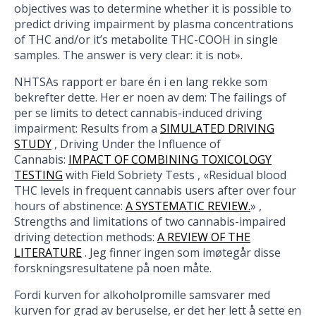
objectives was to determine whether it is possible to
predict driving impairment by plasma concentrations
of THC and/or it’s metabolite THC-COOH in single
samples. The answer is very clear: it is not».
NHTSAs rapport er bare én i en lang rekke som
bekrefter dette. Her er noen av dem: The failings of
per se limits to detect cannabis-induced driving
impairment: Results from a
SIMULATED DRIVING
STUDY
, Driving Under the Influence of
Cannabis:
IMPACT OF COMBINING TOXICOLOGY
TESTING
with Field Sobriety Tests , «Residual blood
THC levels in frequent cannabis users after over four
hours of abstinence:
A SYSTEMATIC REVIEW.
» ,
Strengths and limitations of two cannabis-impaired
driving detection methods:
A REVIEW OF THE
LITERATURE
. Jeg finner ingen som imøtegår disse
forskningsresultatene på noen måte.
Fordi kurven for alkoholpromille samsvarer med
kurven for grad av beruselse, er det her lett å sette en