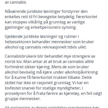
av cannabis.
Nåværende juridiske løsninger forstyrrer den
enkeltes rett til fri bevegelse betydelig. Førerkortet
kan stoppes vilkårlig på grunnlag av vanlige
gjetninger og enkeltpersoners synsing.
Gjeldende juridiske løsninger og rutiner i
helsesektoren behandler mennesker som bruker
alkohol og cannabis rekreasjonelt tidvis ulikt.
Cannabisbrukere blir behandlet mye strengere av
norsk lov. Man antar at all bruk av cannabis alltid
forhindret sikker kjøring. Mens de som bruker
alkohol beviselig må kjøre under alkoholpåvirkning
for å kunne få førerkortet trukket tilbake. Dette
skillet har ikke et rasjonelt grunnlag. Vi har en
lovfestet snarvei for statlige myndigheter, i
prosedyren for å frata førere av kjøretøy, en feil valgt
gruppe mennesker.
All avslapping av denne restriktive reguleringen bør