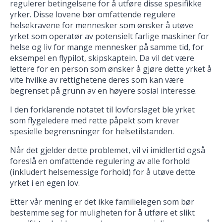
regulerer betingelsene for å utføre disse spesifikke
yrker. Disse lovene bør omfattende regulere
helsekravene for mennesker som ønsker å utøve
yrket som operatør av potensielt farlige maskiner for
helse og liv for mange mennesker på samme tid, for
eksempel en flypilot, skipskaptein. Da vil det være
lettere for en person som ønsker å gjøre dette yrket å
vite hvilke av rettighetene deres som kan være
begrenset på grunn av en høyere sosial interesse.
I den forklarende notatet til lovforslaget ble yrket
som flygeledere med rette påpekt som krever
spesielle begrensninger for helsetilstanden.
Når det gjelder dette problemet, vil vi imidlertid også
foreslå en omfattende regulering av alle forhold
(inkludert helsemessige forhold) for å utøve dette
yrket i en egen lov.
Etter vår mening er det ikke familielegen som bør
bestemme seg for muligheten for å utføre et slikt