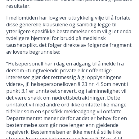
resultater.
I mellomtiden har lovgiver uttrykkelig vilje til å forlate
disse generelle klausulene og samtidig legge til
ytterligere spesifikke bestemmelser som vil gi et enda
tydeligere hjemmel for brudd på medisinsk
taushetsplikt. det følger direkte av følgende fragment
av lovens begrunnelse:
“Helsepersonell har i dag en adgang til å melde fra
dersom «tungtveiende private eller offentlige
interesser gjør det rettmessig å gi opplysningene
videre», jf. helsepersonelloven § 23 nr. 4. Som nevnt i
punkt 3.1 er unntaket snevert, og i alminnelighet vil
det være snakk om nødrettsbetraktninger. Dette
unntaket vil med andre ord ikke omfatte like mange
tilfeller som en spesifikk meldeadgang vil omfatte.
Departementet mener derfor at det er behov for en
bestemmelse som går noe lenger enn gjeldende
regelverk. Bestemmelsen er ikke ment å stille like
strenge krav som helsepersonelloven § 23 nr. 4 til