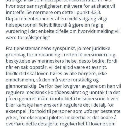
hvor stor sannsynligheten må være for at skade vil
inntreffe. Se nærmere om dette i punkt 4.2.3.
Departementet mener at en meldeadgang vil gi
helsepersonell fleksibilitet til å gjøre en faglig
vurdering i det enkelte tilfelle om hvorvidt melding vil
være formålstjenlig.”
Fra tjenestemannens synspunkt, jo mer juridiske
grunnlag for innblanding i retten til personvern og
beskyttelse av menneskers helse, desto bedre, fordi
når en sak oppstår, vil det alltid være et avsnitt.
Imidlertid skal loven høres av alle borgere, ikke
embetsmenn, så den må være forståelig og
gjennomsiktig. Derfor bør lovgiver avgjøre om han vil
regulere medisinsk konfidensialitet og unntak fra det
på en generell måte i innholdet i helsepersonelloven.
Eller kanskje han ønsker å regulere det i detalj, for
eksempel i forhold til personer som utfører bestemte
yrker, for eksempel piloter. Imidlertid er det bedre å
overføre dette detaljerte regelverket til lovene som