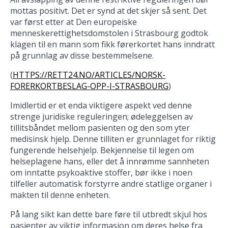
mottas positivt. Det er synd at det skjer så sent. Det
var først etter at Den europeiske
menneskerettighetsdomstolen i Strasbourg godtok
klagen til en mann som fikk førerkortet hans inndratt
på grunnlag av disse bestemmelsene.
(
HTTPS://RETT24.NO/ARTICLES/NORSK-
FORERKORTBESLAG-OPP-I-STRASBOURG
)
Imidlertid er et enda viktigere aspekt ved denne
strenge juridiske reguleringen; ødeleggelsen av
tillitsbåndet mellom pasienten og den som yter
medisinsk hjelp. Denne tilliten er grunnlaget for riktig
fungerende helsehjelp. Bekjennelse til legen om
helseplagene hans, eller det å innrømme sannheten
om inntatte psykoaktive stoffer, bør ikke i noen
tilfeller automatisk forstyrre andre statlige organer i
makten til denne enheten.
På lang sikt kan dette bare føre til utbredt skjul hos
pasienter av viktig informasjon om deres helse fra