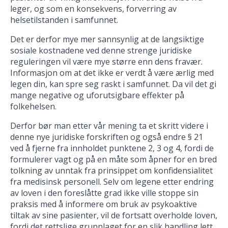
leger, og som en konsekvens, forverring av
helsetilstanden i samfunnet.
Det er derfor mye mer sannsynlig at de langsiktige
sosiale kostnadene ved denne strenge juridiske
reguleringen vil være mye større enn dens fravær.
Informasjon om at det ikke er verdt å være ærlig med
legen din, kan spre seg raskt i samfunnet. Da vil det gi
mange negative og uforutsigbare effekter på
folkehelsen.
Derfor bør man etter vår mening ta et skritt videre i
denne nye juridiske forskriften og også endre § 21
ved å fjerne fra innholdet punktene 2, 3 og 4, fordi de
formulerer vagt og på en måte som åpner for en bred
tolkning av unntak fra prinsippet om konfidensialitet
fra medisinsk personell. Selv om legene etter endring
av loven i den foreslåtte grad ikke ville stoppe sin
praksis med å informere om bruk av psykoaktive
tiltak av sine pasienter, vil de fortsatt overholde loven,
fordi det rettslige grunnlaget for en slik handling lett