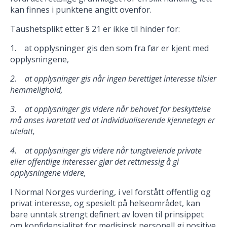
kan finnes i punktene angitt ovenfor.
Taushetsplikt etter § 21 er ikke til hinder for:
1. at opplysninger gis den som fra før er kjent med
opplysningene,
2. at opplysninger gis når ingen berettiget interesse tilsier
hemmelighold,
3. at opplysninger gis videre når behovet for beskyttelse
må anses ivaretatt ved at individualiserende kjennetegn er
utelatt,
4. at opplysninger gis videre når tungtveiende private
eller offentlige interesser gjør det rettmessig å gi
opplysningene videre,
I Normal Norges vurdering, i vel forstått offentlig og
privat interesse, og spesielt på helseområdet, kan
bare unntak strengt definert av loven til prinsippet
om konfidensialitet for medisinsk personell gi positive