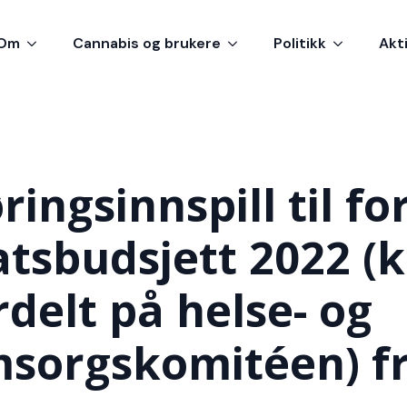
Om
Cannabis og brukere
Politikk
Akt
ringsinnspill til for
atsbudsjett 2022 (k
rdelt på helse- og
sorgskomitéen) f