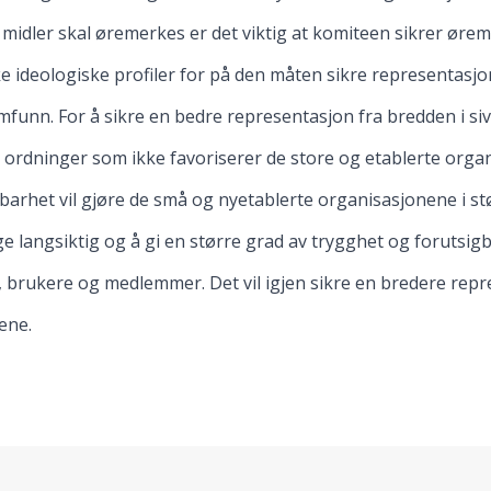
idler skal øremerkes er det viktig at komiteen sikrer ørem
e ideologiske profiler for på den måten sikre representasjon
amfunn. For å sikre en bedre representasjon fra bredden i siv
 ordninger som ikke favoriserer de store og etablerte orga
barhet vil gjøre de små og nyetablerte organisasjonene i stør
e langsiktig og å gi en større grad av trygghet og forutsigba
ge, brukere og medlemmer. Det vil igjen sikre en bredere repr
ene.