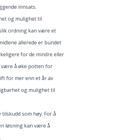
ggende innsats.
et og mulighet til
slik ordning kan være et
 midlene allerede er bundet
keligere for de mindre eller
an være å øke potten for
ift for mer enn et år av
igbarhet og mulighet til
 tilskudd som høy. For å
 en løsning kan være å
.