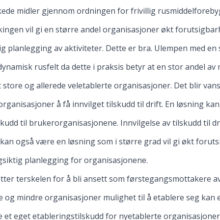
ede midler gjennom ordningen for frivillig rusmiddelforeby
ngen vil gi en større andel organisasjoner økt forutsigbarh
ig planlegging av aktiviteter. Dette er bra. Ulempen med en 
ynamisk rusfelt da dette i praksis betyr at en stor andel av
store og allerede veletablerte organisasjoner. Det blir vans
organisasjoner å få innvilget tilskudd til drift. En løsning k
lskudd til brukerorganisasjonene. Innvilgelse av tilskudd til dr
an også være en løsning som i større grad vil gi økt foruts
gsiktig planlegging for organisasjonene.
tter terskelen for å bli ansett som førstegangsmottakere av
e og mindre organisasjoner mulighet til å etablere seg kan
 et eget etableringstilskudd for nyetablerte organisasjoner