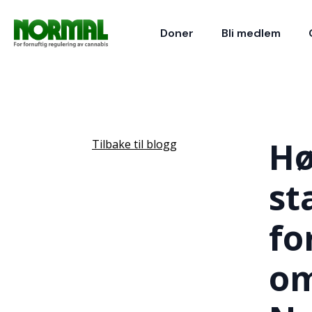
Doner
Bli medlem
Hø
Tilbake til blogg
st
fo
om