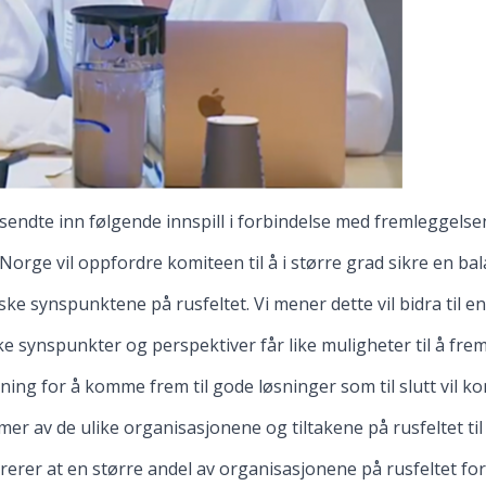
endte inn følgende innspill i forbindelse med fremleggelsen
orge vil oppfordre komiteen til å i større grad sikre en ba
ske synspunktene på rusfeltet. Vi mener dette vil bidra til e
ke synspunkter og perspektiver får like muligheter til å fre
ning for å komme frem til gode løsninger som til slutt vil
r av de ulike organisasjonene og tiltakene på rusfeltet til
trerer at en større andel av organisasjonene på rusfeltet f