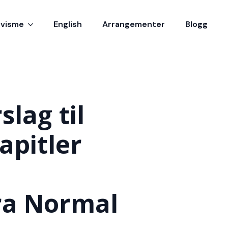
ivisme
English
Arrangementer
Blogg
slag til
apitler
ra Normal