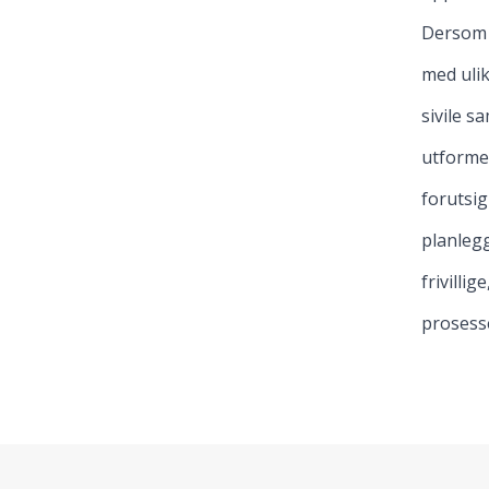
Dersom m
med ulik
sivile s
utforme
forutsig
planlegg
frivilli
prosess