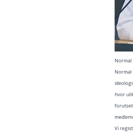
Normal s
Normal N
ideologi
hvor uli
forutset
medlemme
Vi regis