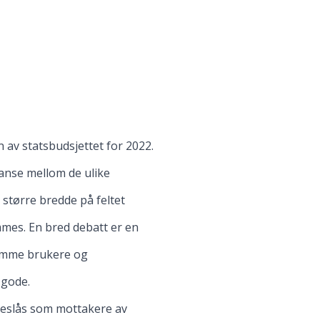
 av statsbudsjettet for 2022.
lanse mellom de ulike
n større bredde på feltet
mmes. En bred debatt er en
 komme brukere og
 gode.
oreslås som mottakere av