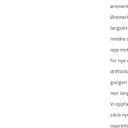
øremerk
Øremerki
langsikt
mindre d
opp mot 
for nye 
driftsti
gangen k
mer lan
Vi oppfa
sikre ny
opprette