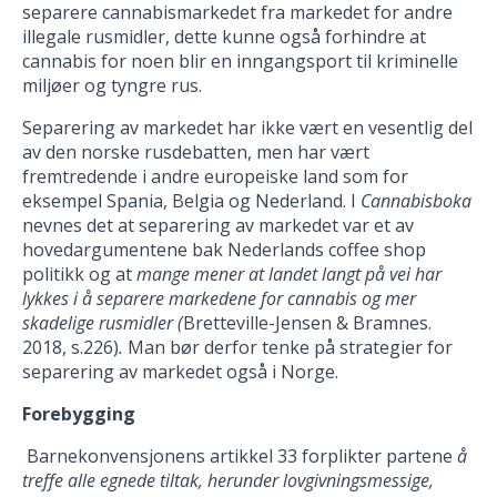
separere cannabismarkedet fra markedet for andre
illegale rusmidler, dette kunne også forhindre at
cannabis for noen blir en inngangsport til kriminelle
miljøer og tyngre rus.
Separering av markedet har ikke vært en vesentlig del
av den norske rusdebatten, men har vært
fremtredende i andre europeiske land som for
eksempel Spania, Belgia og Nederland. I
Cannabisboka
nevnes det at separering av markedet var et av
hovedargumentene bak Nederlands coffee shop
politikk og at
mange mener at landet langt på vei har
lykkes i å separere markedene for cannabis og mer
skadelige rusmidler (
Bretteville-Jensen & Bramnes.
2018, s.226)
.
Man bør derfor tenke på strategier for
separering av markedet også i Norge.
Forebygging
Barnekonvensjonens artikkel 33 forplikter partene
å
treffe alle egnede tiltak, herunder lovgivningsmessige,