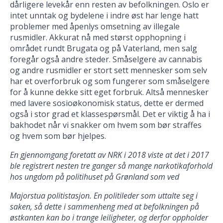
dårligere levekår enn resten av befolkningen. Oslo er
intet unntak og bydelene i indre øst har lenge hatt
problemer med åpenlys omsetning av illegale
rusmidler. Akkurat nå med størst opphopning i
området rundt Brugata og på Vaterland, men salg
foregår også andre steder. Småselgere av cannabis
og andre rusmidler er stort sett mennesker som selv
har et overforbruk og som fungerer som småselgere
for å kunne dekke sitt eget forbruk. Altså mennesker
med lavere sosioøkonomisk status, dette er dermed
også i stor grad et klassespørsmål. Det er viktig å ha i
bakhodet når vi snakker om hvem som bør straffes
og hvem som bør hjelpes.
En gjennomgang foretatt av NRK i 2018 viste at det i 2017
ble registrert nesten tre ganger så mange narkotikaforhold
hos ungdom på politihuset på Grønland som ved
Majorstua politistasjon. En politileder som uttalte seg i
saken, så dette i sammenheng med at befolkningen på
østkanten kan bo i trange leiligheter, og derfor oppholder