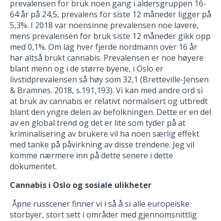
prevalensen for bruk noen gang i aldersgruppen 16-
64 år på 24,5, prevalens for siste 12 måneder ligger på
5,3%. I 2018 var noensinne prevalensen noe lavere,
mens prevalensen for bruk siste 12 måneder gikk opp
med 0,1%. Om lag hver fjerde nordmann over 16 år
har altså brukt cannabis. Prevalensen er noe høyere
blant menn og i de større byene, i Oslo er
livstidprevalensen så høy som 32,1 (Bretteville-Jensen
& Bramnes. 2018, s.191,193). Vi kan med andre ord si
at bruk av cannabis er relativt normalisert og utbredt
blant den yngre delen av befolkningen. Dette er en del
av en global trend og det er lite som tyder på at
kriminalisering av brukere vil ha noen særlig effekt
med tanke på påvirkning av disse trendene. Jeg vil
komme nærmere inn på dette senere i dette
dokumentet.
Cannabis i Oslo og sosiale ulikheter
Åpne russcener finner vi i så å si alle europeiske
storbyer, stort sett i områder med gjennomsnittlig