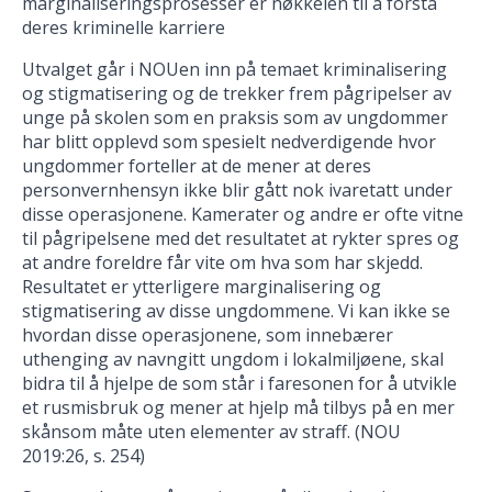
marginaliseringsprosesser er nøkkelen til å forstå
deres kriminelle karriere
Utvalget går i NOUen inn på temaet kriminalisering
og stigmatisering og de trekker frem pågripelser av
unge på skolen som en praksis som av ungdommer
har blitt opplevd som spesielt nedverdigende hvor
ungdommer forteller at de mener at deres
personvernhensyn ikke blir gått nok ivaretatt under
disse operasjonene. Kamerater og andre er ofte vitne
til pågripelsene med det resultatet at rykter spres og
at andre foreldre får vite om hva som har skjedd.
Resultatet er ytterligere marginalisering og
stigmatisering av disse ungdommene. Vi kan ikke se
hvordan disse operasjonene, som innebærer
uthenging av navngitt ungdom i lokalmiljøene, skal
bidra til å hjelpe de som står i faresonen for å utvikle
et rusmisbruk og mener at hjelp må tilbys på en mer
skånsom måte uten elementer av straff. (NOU
2019:26, s. 254)