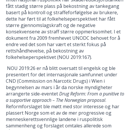
fått stadig større plass på bekostning av tankegang
basert på kontroll og straffeforfølgelse av brukere,
dette har ført til at folkehelseperspektivet har fått
større gjennomslagskraft og de negative
konsekvensene av straff større oppmerksomhet. I et
dokument fra 2009 fremhevet UNODC behovet for å
endre ved det som har vært et sterkt fokus på
rettshåndhevelse, på bekostning av
folkehelseperspektivet (NOU 2019:167).
NOU 2019:26 er nå blitt oversatt til engelsk og ble
presentert for det internasjonale samfunnet under
CND (Commission on Narcotic Drugs) i Wien i
begynnelsen av mars i år da norske myndigheter
arrangerte side-eventet
Drug Reform: From a punitive to
a supportive approach – The Norwegian proposal
.
Reformforslaget ble møtt med stor interesse og har
plassert Norge som et av de mer progressive og
menneskerettsvennlige landene i ruspolitisk
sammenheng og forslaget omtales allerede som