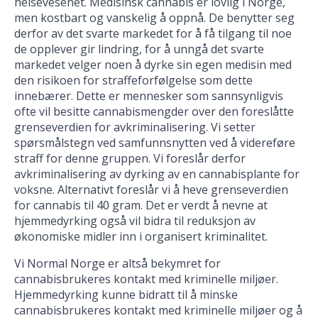
helsevesenet. Medisinsk cannabis er lovlig i Norge,
men kostbart og vanskelig å oppnå. De benytter seg
derfor av det svarte markedet for å få tilgang til noe
de opplever gir lindring, for å unngå det svarte
markedet velger noen å dyrke sin egen medisin med
den risikoen for straffeforfølgelse som dette
innebærer. Dette er mennesker som sannsynligvis
ofte vil besitte cannabismengder over den foreslåtte
grenseverdien for avkriminalisering. Vi setter
spørsmålstegn ved samfunnsnytten ved å videreføre
straff for denne gruppen. Vi foreslår derfor
avkriminalisering av dyrking av en cannabisplante for
voksne. Alternativt foreslår vi å heve grenseverdien
for cannabis til 40 gram. Det er verdt å nevne at
hjemmedyrking også vil bidra til reduksjon av
økonomiske midler inn i organisert kriminalitet.
Vi Normal Norge er altså bekymret for
cannabisbrukeres kontakt med kriminelle miljøer.
Hjemmedyrking kunne bidratt til å minske
cannabisbrukeres kontakt med kriminelle miljøer og å