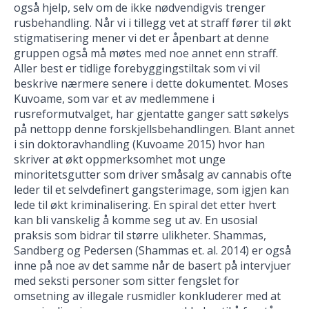
også hjelp, selv om de ikke nødvendigvis trenger
rusbehandling. Når vi i tillegg vet at straff fører til økt
stigmatisering mener vi det er åpenbart at denne
gruppen også må møtes med noe annet enn straff.
Aller best er tidlige forebyggingstiltak som vi vil
beskrive nærmere senere i dette dokumentet. Moses
Kuvoame, som var et av medlemmene i
rusreformutvalget, har gjentatte ganger satt søkelys
på nettopp denne forskjellsbehandlingen. Blant annet
i sin doktoravhandling (Kuvoame 2015) hvor han
skriver at økt oppmerksomhet mot unge
minoritetsgutter som driver småsalg av cannabis ofte
leder til et selvdefinert gangsterimage, som igjen kan
lede til økt kriminalisering. En spiral det etter hvert
kan bli vanskelig å komme seg ut av. En usosial
praksis som bidrar til større ulikheter. Shammas,
Sandberg og Pedersen (Shammas et. al. 2014) er også
inne på noe av det samme når de basert på intervjuer
med seksti personer som sitter fengslet for
omsetning av illegale rusmidler konkluderer med at