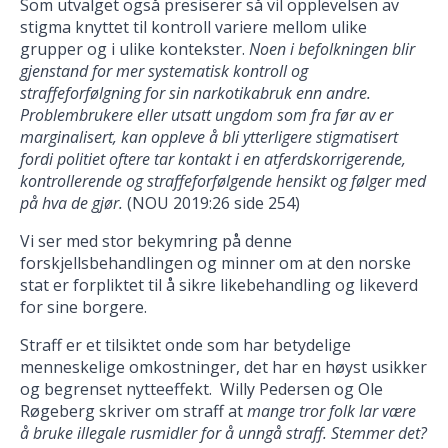
Som utvalget også presiserer så vil opplevelsen av
stigma knyttet til kontroll variere mellom ulike
grupper og i ulike kontekster.
Noen i befolkningen blir
gjenstand for mer systematisk kontroll og
straffeforfølgning for sin narkotikabruk enn andre.
Problembrukere eller utsatt ungdom som fra før av er
marginalisert, kan oppleve å bli ytterligere stigmatisert
fordi politiet oftere tar kontakt i en atferdskorrigerende,
kontrollerende og straffeforfølgende hensikt og følger med
på hva de gjør.
(NOU 2019:26 side 254)
Vi ser med stor bekymring på denne
forskjellsbehandlingen og minner om at den norske
stat er forpliktet til å sikre likebehandling og likeverd
for sine borgere.
Straff er et tilsiktet onde som har betydelige
menneskelige omkostninger, det har en høyst usikker
og begrenset nytteeffekt. Willy Pedersen og Ole
Røgeberg skriver om straff at
mange tror folk lar være
å bruke illegale rusmidler for å unngå straff. Stemmer det?