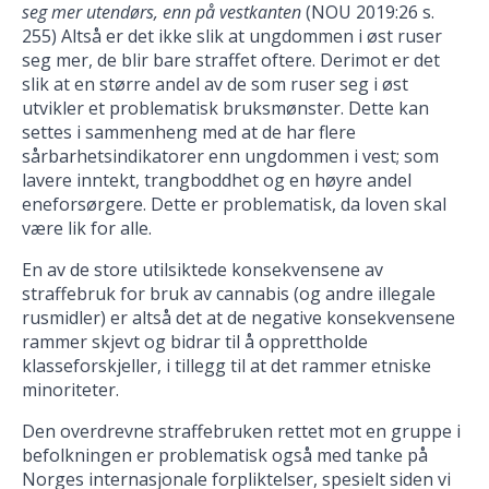
seg mer utendørs, enn på vestkanten
(NOU 2019:26 s.
255) Altså er det ikke slik at ungdommen i øst ruser
seg mer, de blir bare straffet oftere. Derimot er det
slik at en større andel av de som ruser seg i øst
utvikler et problematisk bruksmønster. Dette kan
settes i sammenheng med at de har flere
sårbarhetsindikatorer enn ungdommen i vest; som
lavere inntekt, trangboddhet og en høyre andel
eneforsørgere. Dette er problematisk, da loven skal
være lik for alle.
En av de store utilsiktede konsekvensene av
straffebruk for bruk av cannabis (og andre illegale
rusmidler) er altså det at de negative konsekvensene
rammer skjevt og bidrar til å opprettholde
klasseforskjeller, i tillegg til at det rammer etniske
minoriteter.
Den overdrevne straffebruken rettet mot en gruppe i
befolkningen er problematisk også med tanke på
Norges internasjonale forpliktelser, spesielt siden vi