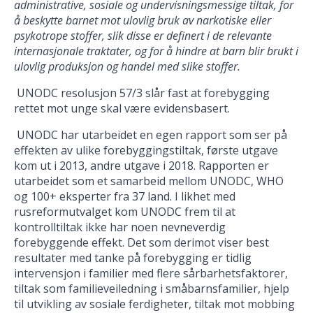
administrative, sosiale og undervisningsmessige tiltak, for
å beskytte barnet mot ulovlig bruk av narkotiske eller
psykotrope stoffer, slik disse er definert i de relevante
internasjonale traktater, og for å hindre at barn blir brukt i
ulovlig produksjon og handel med slike stoffer.
UNODC resolusjon 57/3 slår fast at forebygging
rettet mot unge skal være evidensbasert.
UNODC har utarbeidet en egen rapport som ser på
effekten av ulike forebyggingstiltak, første utgave
kom ut i 2013, andre utgave i 2018. Rapporten er
utarbeidet som et samarbeid mellom UNODC, WHO
og 100+ eksperter fra 37 land. I likhet med
rusreformutvalget kom UNODC frem til at
kontrolltiltak ikke har noen nevneverdig
forebyggende effekt. Det som derimot viser best
resultater med tanke på forebygging er tidlig
intervensjon i familier med flere sårbarhetsfaktorer,
tiltak som familieveiledning i småbarnsfamilier, hjelp
til utvikling av sosiale ferdigheter, tiltak mot mobbing