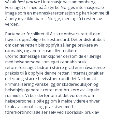
såkalt
best practice
i internasjonal sammenheng.
Forslaget er med på å styrke Norges internasjonale
image som en menneskerettsnasjon og kan komme til
å bety mye ikke bare i Norge, men også i resten av
verden.
Partene er forpliktet til å sikre enhvers rett til den
høyest oppnåelige helsestandard. Det er diskutabelt
om denne retten blir oppfylt så lenge brukere av
cannabis, og andre rusmidler, risikerer
uforholdsmessige sanksjoner dersom de er ærlige
med helsepersonell om eget cannabisbruk,
reformforslaget bidrar i større grad enn nåværende
praksis til å oppfylle denne retten. Internasjonalt er
det stadig større bevissthet rundt det faktum at
kriminalisering vanskeliggjør skadereduksjon og
helsehjelp generelt rettet mot brukere av illegale
rusmidler. Vi ber derfor om at det vurderes om
helsepersonells pålegg om å melde videre enhver
bruk av cannabis og praksisen med
førerkortinndragelser selv ved sporadisk bruk av