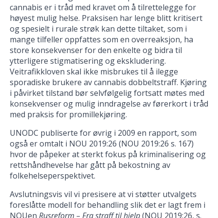
cannabis er i tråd med kravet om å tilrettelegge for
høyest mulig helse. Praksisen har lenge blitt kritisert
og spesielt i rurale strøk kan dette tiltaket, som i
mange tilfeller oppfattes som en overreaksjon, ha
store konsekvenser for den enkelte og bidra til
ytterligere stigmatisering og ekskludering.
Veitrafikkloven skal ikke misbrukes til å ilegge
sporadiske brukere av cannabis dobbeltstraff. Kjøring
i påvirket tilstand bør selvfølgelig fortsatt møtes med
konsekvenser og mulig inndragelse av førerkort i tråd
med praksis for promillekjøring.
UNODC publiserte for øvrig i 2009 en rapport, som
også er omtalt i NOU 2019:26 (NOU 2019:26 s. 167)
hvor de påpeker at sterkt fokus på kriminalisering og
rettshåndhevelse har gått på bekostning av
folkehelseperspektivet.
Avslutningsvis vil vi presisere at vi støtter utvalgets
foreslåtte modell for behandling slik det er lagt frem i
NOUen
Rusreform – Fra straff til hjelp
(NOU 2019:26, s.