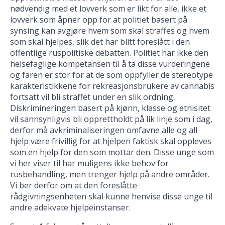
nødvendig med et lovverk som er likt for alle, ikke et
lovverk som åpner opp for at politiet basert på
synsing kan avgjøre hvem som skal straffes og hvem
som skal hjelpes, slik det har blitt foreslått i den
offentlige ruspolitiske debatten. Politiet har ikke den
helsefaglige kompetansen til å ta disse vurderingene
og faren er stor for at de som oppfyller de stereotype
karakteristikkene for rekreasjonsbrukere av cannabis
fortsatt vil bli straffet under en slik ordning.
Diskrimineringen basert på kjønn, klasse og etnisitet
vil sannsynligvis bli opprettholdt på lik linje som i dag,
derfor må avkriminaliseringen omfavne alle og all
hjelp være frivillig for at hjelpen faktisk skal oppleves
som en hjelp for den som mottar den. Disse unge som
vi her viser til har muligens ikke behov for
rusbehandling, men trenger hjelp på andre områder.
Vi ber derfor om at den foreslåtte
rådgivningsenheten skal kunne henvise disse unge til
andre adekvate hjelpeinstanser.