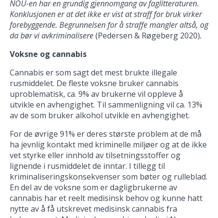
NOU-en har en grundig gjennomgang av faglitteraturen.
Konklusjonen er at det ikke er vist at straff for bruk virker
forebyggende. Begrunnelsen for å straffe mangler altså, og
da bør vi avkriminalisere
(Pedersen & Røgeberg 2020)
.
Voksne og cannabis
Cannabis er som sagt det mest brukte illegale
rusmiddelet. De fleste voksne bruker cannabis
uproblematisk, ca. 9% av brukerne vil oppleve å
utvikle en avhengighet. Til sammenligning vil ca. 13%
av de som bruker alkohol utvikle en avhengighet.
For de øvrige 91% er deres største problem at de må
ha jevnlig kontakt med kriminelle miljøer og at de ikke
vet styrke eller innhold av tilsetningsstoffer og
lignende i rusmiddelet de inntar. I tillegg til
kriminaliseringskonsekvenser som bøter og rulleblad.
En del av de voksne som er dagligbrukerne av
cannabis har et reelt medisinsk behov og kunne hatt
nytte av å få utskrevet medisinsk cannabis fra