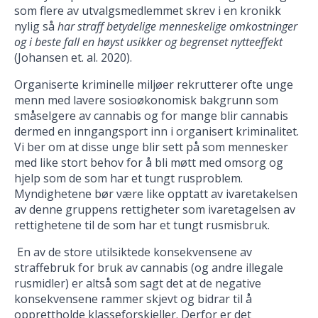
som flere av utvalgsmedlemmet skrev i en kronikk
nylig så
har straff betydelige menneskelige omkostninger
og i beste fall en høyst usikker og begrenset nytteeffekt
(Johansen et. al. 2020).
Organiserte kriminelle miljøer rekrutterer ofte unge
menn med lavere sosioøkonomisk bakgrunn som
småselgere av cannabis og for mange blir cannabis
dermed en inngangsport inn i organisert kriminalitet.
Vi ber om at disse unge blir sett på som mennesker
med like stort behov for å bli møtt med omsorg og
hjelp som de som har et tungt rusproblem.
Myndighetene bør være like opptatt av ivaretakelsen
av denne gruppens rettigheter som ivaretagelsen av
rettighetene til de som har et tungt rusmisbruk.
En av de store utilsiktede konsekvensene av
straffebruk for bruk av cannabis (og andre illegale
rusmidler) er altså som sagt det at de negative
konsekvensene rammer skjevt og bidrar til å
opprettholde klasseforskjeller. Derfor er det