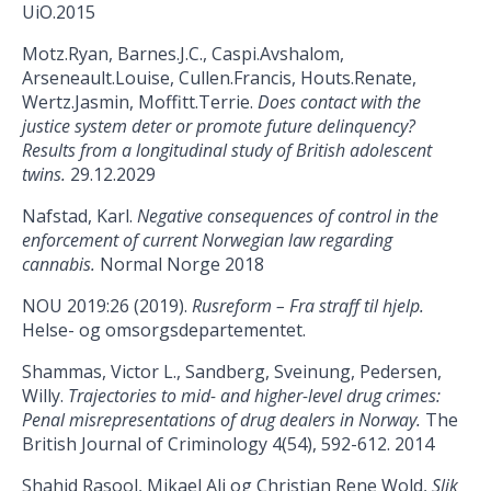
UiO.2015
Motz.Ryan, Barnes.J.C., Caspi.Avshalom,
Arseneault.Louise, Cullen.Francis, Houts.Renate,
Wertz.Jasmin, Moffitt.Terrie.
Does contact with the
justice system deter or promote future delinquency?
Results from a longitudinal study of British adolescent
twins.
29.12.2029
Nafstad, Karl.
Negative consequences of control in the
enforcement of current Norwegian law regarding
cannabis.
Normal Norge 2018
NOU 2019:26 (2019).
Rusreform – Fra straff til hjelp.
Helse- og omsorgsdepartementet.
Shammas, Victor L., Sandberg, Sveinung, Pedersen,
Willy.
Trajectories to mid- and higher-level drug crimes:
Penal misrepresentations of drug dealers in Norway.
The
British Journal of Criminology 4(54), 592-612. 2014
Shahid Rasool, Mikael Ali og Christian Rene Wold,
Slik