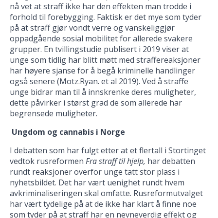
nå vet at straff ikke har den effekten man trodde i
forhold til forebygging. Faktisk er det mye som tyder
på at straff gjør vondt verre og vanskeliggjør
oppadgående sosial mobilitet for allerede svakere
grupper. En tvillingstudie publisert i 2019 viser at
unge som tidlig har blitt møtt med straffereaksjoner
har høyere sjanse for å begå kriminelle handlinger
også senere (Motz.Ryan. et al 2019). Ved å straffe
unge bidrar man til å innskrenke deres muligheter,
dette påvirker i størst grad de som allerede har
begrensede muligheter.
Ungdom og cannabis i Norge
I debatten som har fulgt etter at et flertall i Stortinget
vedtok rusreformen
Fra straff til hjelp,
har debatten
rundt reaksjoner overfor unge tatt stor plass i
nyhetsbildet. Det har vært uenighet rundt hvem
avkriminaliseringen skal omfatte. Rusreformutvalget
har vært tydelige på at de ikke har klart å finne noe
som tyder på at straff har en nevneverdig effekt og