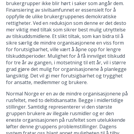
brukergrupper ikke blir hørt i saker som angår dem.
Finansiering av sivilsamfunnet er essensielt for å
oppfylle de ulike brukergruppenes demokratiske
rettigheter. Ved en reduksjon som denne er det desto
mer viktig med tiltak som sikrer best mulig utnyttelse
av tilskuddsmidlene. Et slikt tiltak, som kan bidra til å
sikre særlig de mindre organisasjonene en viss form
for forutsigbarhet, ville vært å åpne opp for lengre
tilskuddsperioder. Mulighet for å få innvilget tilskudd
for tre år av gangen, i motsetning til ett år, vil i større
grad gjøre det mulig for organisasjonene å planlegge
langsiktig. Det vil gi mer forutsigbarhet og trygghet
for ansatte, medlemmer og brukere.
Normal Norge er en av de mindre organisasjonene på
rusfeltet, med to deltidsansatte. Begge i midlertidige
stillinger. Samtidig representerer vi den største
gruppen brukere av illegale rusmidler og er den
eneste organisasjonen på rusfeltet som utelukkende
løfter denne gruppens problemstillinger. Dagens
system fratar oss blant annet muligheten til å tilby